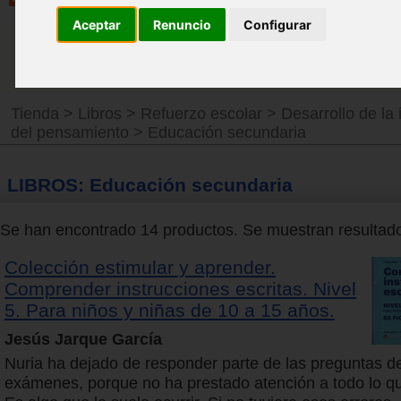
Aceptar
Renuncio
Configurar
Tienda
>
Libros
>
Refuerzo escolar
>
Desarrollo de la 
del pensamiento
>
Educación secundaria
LIBROS: Educación secundaria
Se han encontrado 14 productos. Se muestran resultados
Colección estimular y aprender.
Comprender instrucciones escritas. Nivel
5. Para niños y niñas de 10 a 15 años.
Jesús Jarque García
Nuria ha dejado de responder parte de las preguntas de
exámenes, porque no ha prestado atención a todo lo qu