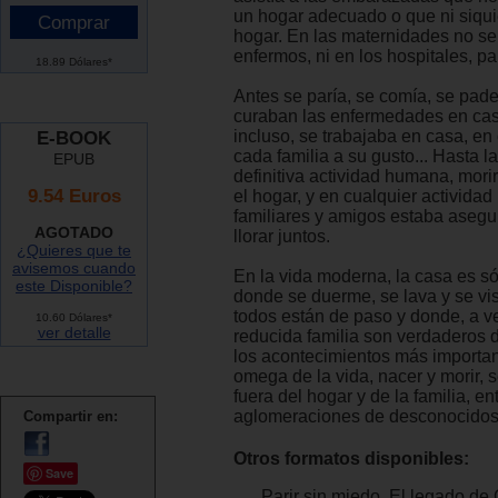
un hogar adecuado o que ni siqui
hogar. En las maternidades no se
enfermos, ni en los hospitales, pa
18.89 Dólares*
Antes se paría, se comía, se pade
curaban las enfermedades en cas
incluso, se trabajaba en casa, en 
E-BOOK
cada familia a su gusto... Hasta la
EPUB
definitiva actividad humana, morir
9.54 Euros
el hogar, y en cualquier activida
familiares y amigos estaba asegur
AGOTADO
llorar juntos.
¿Quieres que te
avisemos cuando
En la vida moderna, la casa es só
este Disponible?
donde se duerme, se lava y se vi
todos están de paso y donde, a ve
10.60 Dólares*
ver detalle
reducida familia son verdaderos 
los acontecimientos más importante
omega de la vida, nacer y morir, 
fuera del hogar y de la familia, en
aglomeraciones de desconocidos
Compartir en:
Otros formatos disponibles:
Save
Parir sin miedo. El legado de