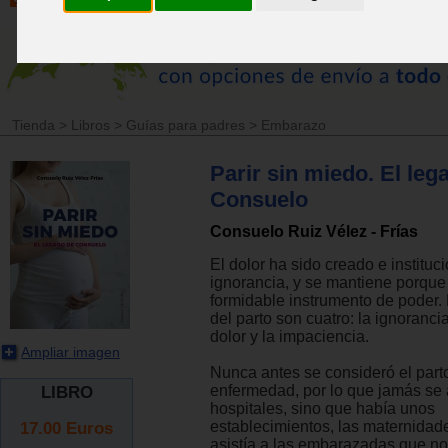
Tienda
>
Libros
>
Guías para padres
>
Embarazo
Parir sin miedo. El leg
Consuelo
Consuelo Ruiz Vélez - Frías
El dolor ha sido creado e instituc
ignorancia, y se mantiene porque
formidable instrumento de poder
del parto son cuatro: la ignorancia
dolor y la impaciencia.
Ampliar imagen
Nunca antes se consideró el par
enfermedad, por lo que jamás se a
LIBRO
hospitales, sino que había unos
17.00
Euros
establecimientos, las maternidad
asistía a las embarazadas que no