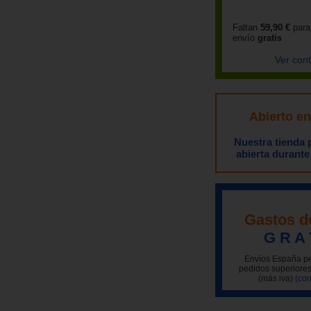
Faltan
59,90 €
para
envío
gratis
Ver con
Abierto e
Nuestra tienda
abierta durante
Gastos d
G R A 
Envíos España pe
pedidos superiores
(más iva)
(con