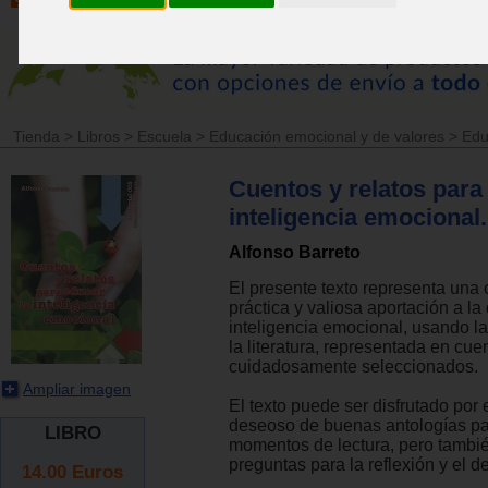
Tienda
>
Libros
>
Escuela
>
Educación emocional y de valores
>
Edu
Cuentos y relatos para
inteligencia emocional.
Alfonso Barreto
El presente texto representa una c
práctica y valiosa aportación a la 
inteligencia emocional, usando 
la literatura, representada en cue
cuidadosamente seleccionados.
Ampliar imagen
El texto puede ser disfrutado por 
deseoso de buenas antologías pa
LIBRO
momentos de lectura, pero tambi
preguntas para la reflexión y el d
14.00
Euros