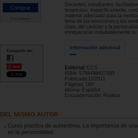
Docentes, estudiantes, facilitado
terapeutas, específicamente, con
material adecuado para la meditac
15.53 Dólares*
tema de las emociones y los sent
claro, del carácter y la personali
enriquecerán indudablemente su 
Información adicional
Compartir en:
Save
Editorial:
CCS
ISBN:
9788498427585
Publicado:
11/2011
Páginas:
160
Idioma:
Español
Encuadernación:
Rústica
DEL MISMO AUTOR
Curso practico de autoestima. La importancia de un
en la personalidad.