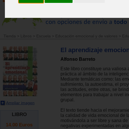
Tienda
>
Libros
>
Escuela
>
Educación emocional y de valores
>
Edu
El aprendizaje emocion
Alfonso Barreto
Este libro constituye una valiosa 
práctica al ámbito de la inteligen
Mediante temáticas como: las em
sufrimiento, la autoestima, el pro
las actitudes, entre otras, se bri
elementos para trabajar a nivel in
grupal.
Ampliar imagen
El texto tiende hacia el mejorami
LIBRO
la calidad de vida emocional de l
motivándola a ser libre y sana d
14.00
Euros
negativas experimentadas en alg