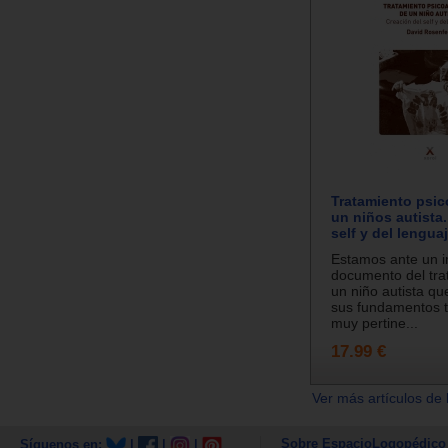
Tratamiento psic
un niños autista.
self y del lengua
Estamos ante un 
documento del tra
un niño autista qu
sus fundamentos t
muy pertine...
17.99 €
Ver más artículos de 
Sobre EspacioLogopédico
Síguenos en:
|
|
|