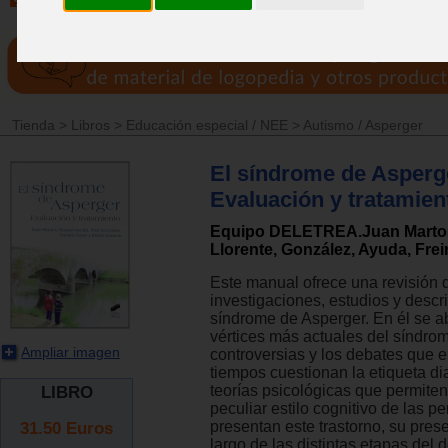
Tienda
>
Libros
>
Educación especial / NEE
>
Autismo / Asperger
El síndrome de Asperg
Evaluación y tratamien
Equipo DELETREA.Juan Martos
Llorente, González, Ayuda, Frei
Este manual ofrece una revisión d
investigaciones, estudios y descr
síndrome de Asperger. En él se a
vértices más actuales del síndrom
Ampliar imagen
controversias y los debates que e
tiempos cuestionan la etiqueta di
teorías psicológicas que permite
LIBRO
peculiar estilo cognitivo de las p
31.50
Euros
presentan este trastorno, su prese
largo de las distintas etapas del d