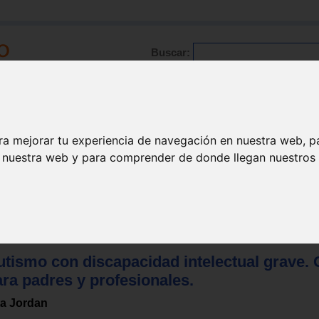
Buscar:
Formación
Directorio
Trabajo
Registro
ra mejorar tu experiencia de navegación en nuestra web, p
n nuestra web y para comprender de donde llegan nuestros v
/ Asperger
utismo con discapacidad intelectual grave. 
ra padres y profesionales.
ta Jordan