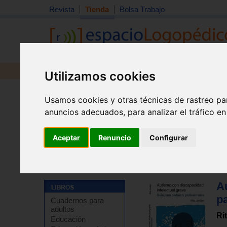
Revista
Tienda
Bolsa Trabajo
Revista
Libros
Material
Juguetes
Utilizamos cookies
Usamos cookies y otras técnicas de rastreo pa
anuncios adecuados, para analizar el tráfico e
Aceptar
Renuncio
Configurar
Tienda
>
Libros
>
Educación especial / NEE
>
Autismo 
A
pa
Cuadernos para
adultos
Ri
Educación