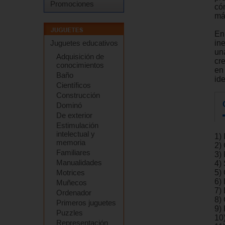
Promociones
có
má
En
in
Juguetes educativos
una
Adquisición de
cr
conocimientos
en
Baño
ide
Científicos
Construcción
Dominó
De exterior
Estimulación
intelectual y
1)
memoria
2) 
Familiares
3) 
Manualidades
4)
Motrices
5)
6)
Muñecos
7)
Ordenador
8)
Primeros juguetes
9) 
Puzzles
10)
Representación