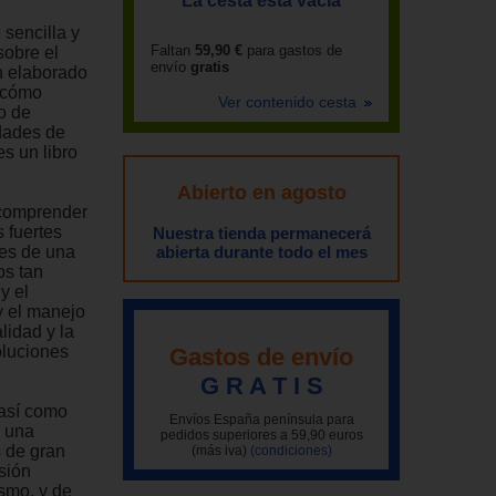
La cesta está vacía
sencilla y
Faltan
59,90 €
para gastos de
sobre el
envío
gratis
n elaborado
 cómo
Ver contenido cesta
o de
dades de
s un libro
Abierto en agosto
 comprender
 fuertes
Nuestra tienda permanecerá
tes de una
abierta durante todo el mes
os tan
y el
y el manejo
lidad y la
oluciones
Gastos de envío
G R A T I S
 así como
Envíos España península para
n una
pedidos superiores a 59,90 euros
s de gran
(más iva)
(condiciones)
sión
ismo, y de