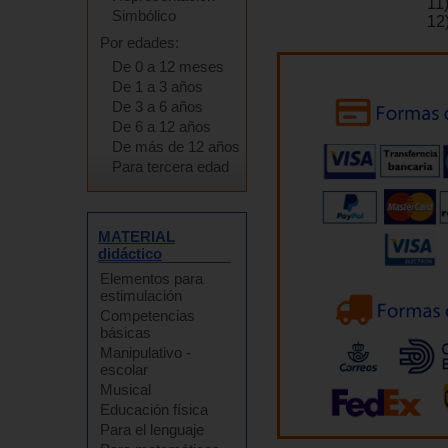
11)
Simbólico
12
Por edades:
De 0 a 12 meses
De 1 a 3 años
De 3 a 6 años
De 6 a 12 años
De más de 12 años
Para tercera edad
MATERIAL
didáctico
Elementos para
estimulación
Competencias
básicas
Manipulativo -
escolar
Musical
Educación física
Para el lenguaje