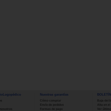
ioLogopédico
Nuestras garantías
BOLETÍ
os
Cómo comprar
Baja del b
Envío de pedidos
Alta en el
 nosotros
Formas de pago
Ver último