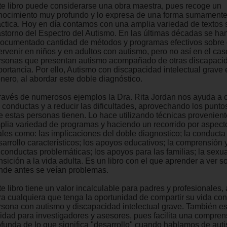
te libro puede considerarse una obra maestra, pues recoge un
nocimiento muy profundo y lo expresa de una forma sumamente 
áctica. Hoy en día contamos con una amplia variedad de textos 
astorno del Espectro del Autismo. En las últimas décadas se ha
documentado cantidad de métodos y programas efectivos sobre
ervenir en niños y en adultos con autismo, pero no así en el cas
rsonas que presentan autismo acompañado de otras discapaci
ortancia. Por ello, Autismo con discapacidad intelectual grave e
onero, al abordar este doble diagnóstico.
través de numerosos ejemplos la Dra. Rita Jordan nos ayuda a
 conductas y a reducir las dificultades, aprovechando los puntos
e estas personas tienen. Lo hace utilizando técnicas provenien
plia variedad de programas y haciendo un recorrido por aspect
ales como: las implicaciones del doble diagnostico; la conducta 
sarrollo característicos; los apoyos educativos; la comprensión 
 conductas problemáticas; los apoyos para las familias; la sexua
nsición a la vida adulta. Es un libro con el que aprender a ver s
nde antes se veían problemas.
e libro tiene un valor incalculable para padres y profesionales,
ra cualquiera que tenga la oportunidad de compartir su vida co
rsona con autismo y discapacidad intelectual grave. También e
ilidad para investigadores y asesores, pues facilita una compren
ofunda de lo que significa "desarrollo" cuando hablamos de aut