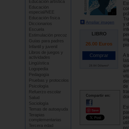
Educación artística
Es
Educación
co
especial/NEE
pr
Educación física
Tr
Ampliar imagen
Diccionarios
y 
int
Escuela
LIBRO
pe
Estimulación precoz
imp
Guías para padres
26.00
Euros
pi
Infantil y juvenil
Libros de juegos y
A 
actividades
las
Lingüística
qu
28.84 Dólares*
Logopedia
am
Pedagogía
vit
Pruebas y protocolos
de
Psicología
de
tra
Refuerzo escolar
Compartir en:
do
Salud
Sociología
Est
Temas de autoayuda
Save
pa
Terapias
pe
complementarias
ut
Tercera edad
pr