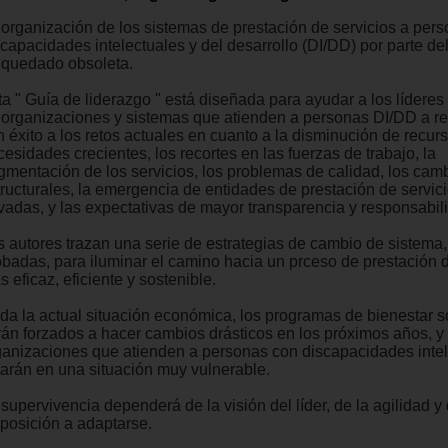
 organización de los sistemas de prestación de servicios a per
scapacidades intelectuales y del desarrollo (DI/DD) por parte de
 quedado obsoleta.
ta " Guía de liderazgo " está diseñada para ayudar a los líderes
 organizaciones y sistemas que atienden a personas DI/DD a r
 éxito a los retos actuales en cuanto a la disminución de recurs
esidades crecientes, los recortes en las fuerzas de trabajo, la
agmentación de los servicios, los problemas de calidad, los cam
tructurales, la emergencia de entidades de prestación de servici
ivadas, y las expectativas de mayor transparencia y responsabil
s autores trazan una serie de estrategias de cambio de sistema,
obadas, para iluminar el camino hacia un prceso de prestación d
 eficaz, eficiente y sostenible.
da la actual situación económica, los programas de bienestar s
rán forzados a hacer cambios drásticos en los próximos años, y 
ganizaciones que atienden a personas con discapacidades inte
tarán en una situación muy vulnerable.
supervivencia dependerá de la visión del líder, de la agilidad y 
sposición a adaptarse.