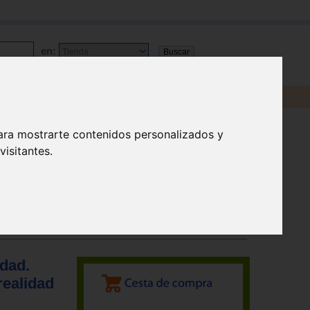
en:
ara mostrarte contenidos personalizados y
isitantes.
idad.
realidad