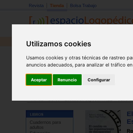
Revista
Tienda
Bolsa Trabajo
Utilizamos cookies
Revista
Libros
Material
Juguetes
Usamos cookies y otras técnicas de rastreo pa
anuncios adecuados, para analizar el tráfico e
Aceptar
Renuncio
Configurar
Tienda
>
Libros
>
Escuela
>
Organización y gestión ed
Tienda
>
Libros
>
Educación especial / NEE
>
General
E
Es
Cuadernos para
adultos
Ro