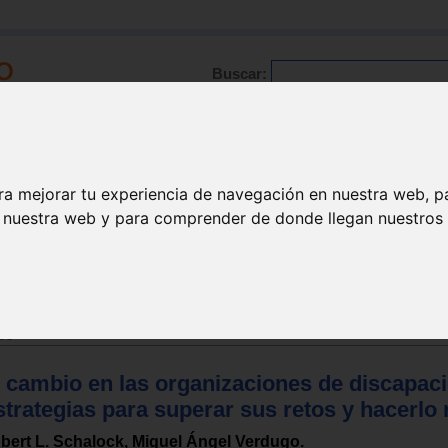
Buscar:
Formación
Directorio
Trabajo
Registro
ra mejorar tu experiencia de navegación en nuestra web, p
n nuestra web y para comprender de donde llegan nuestros v
ucativa
es
l cambio en las organizaciones de discapac
trategias para superar sus retos y hacerlo 
bert L. Schalock, Miguel Ángel Verdugo.