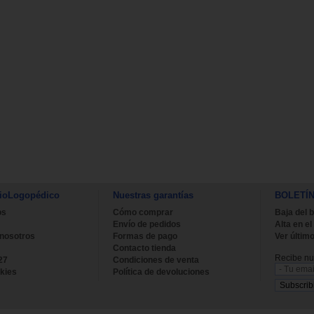
ioLogopédico
Nuestras garantías
BOLETÍ
os
Cómo comprar
Baja del b
Envío de pedidos
Alta en el
 nosotros
Formas de pago
Ver último
Contacto tienda
Recibe nue
27
Condiciones de venta
kies
Política de devoluciones