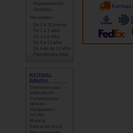
Representación
Simbólico
Por edades:
De 0 a 12 meses
De 1 a 3 años
De 3 a 6 años
De 6 a 12 años
De más de 12 años
Para tercera edad
MATERIAL
didáctico
Elementos para
estimulación
Competencias
básicas
Manipulativo -
escolar
Musical
Educación física
Para el lenguaje