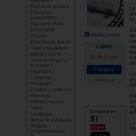
Educación
Educación artística
La
Educación
di
especial/NEE
ha
Educación física
Diccionarios
Es
Ampliar imagen
de
Escuela
con
Estimulación precoz
LIBRO
nec
Guías para padres
fr
Infantil y juvenil
31.95
Euros
es
Libros de juegos y
pr
actividades
Lingüística
Lo
Logopedia
pr
35.40 Dólares*
Pedagogía
más
Pruebas y protocolos
Psicología
Da
ve
Refuerzo escolar
or
Salud
Compartir en:
es
Sociología
Temas de autoayuda
La 
Terapias
Save
di
complementarias