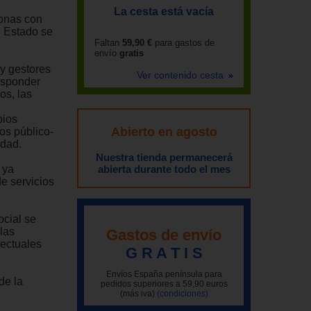
La cesta está vacía
sonas con
l Estado se
Faltan
59,90 €
para gastos de
envío
gratis
 y gestores
Ver contenido cesta
esponder
os, las
bios
Abierto en agosto
os público-
idad.
Nuestra tienda permanecerá
 ya
abierta durante todo el mes
e servicios
ocial se
las
Gastos de envío
lectuales
G R A T I S
Envíos España península para
de la
pedidos superiores a 59,90 euros
(más iva)
(condiciones)