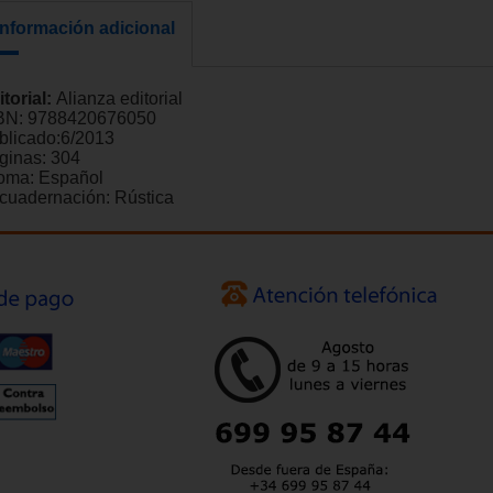
Información adicional
itorial:
Alianza editorial
BN:
9788420676050
blicado:
6/2013
ginas:
304
ioma:
Español
cuadernación:
Rústica