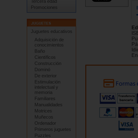
Tercera edad
Promociones
Ed
Juguetes educativos
IS
Pu
Adquisición de
Pá
conocimientos
Id
Baño
En
Científicos
Construcción
Dominó
De exterior
Estimulación
intelectual y
memoria
Familiares
Manualidades
Motrices
Muñecos
Ordenador
Primeros juguetes
Puzzles