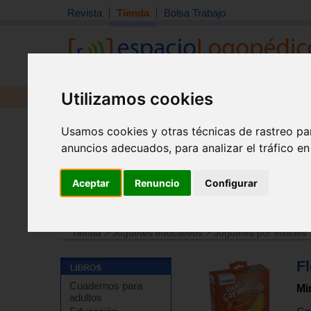
Revista
Tienda
Bolsa Trabajo
Utilizamos cookies
Revista
Libros
Material
Juguetes
Usamos cookies y otras técnicas de rastreo pa
anuncios adecuados, para analizar el tráfico e
Aceptar
Renuncio
Configurar
Tienda
>
Juguetes educativos
>
Juguete por tipo
>
Pu
Tienda
>
Juguetes educativos
>
Juguetes por edades
Fl
Cuadernos para
Mi
adultos