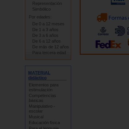
Representación
Simbólico
Por edades:
De 0 a 12 meses
De 1 a 3 años
De 3 a 6 años
De 6 a 12 años
De más de 12 años
Para tercera edad
MATERIAL
didáctico
Elementos para
estimulación
Competencias
básicas
Manipulativo -
escolar
Musical
Educación física
Para el lenguaje