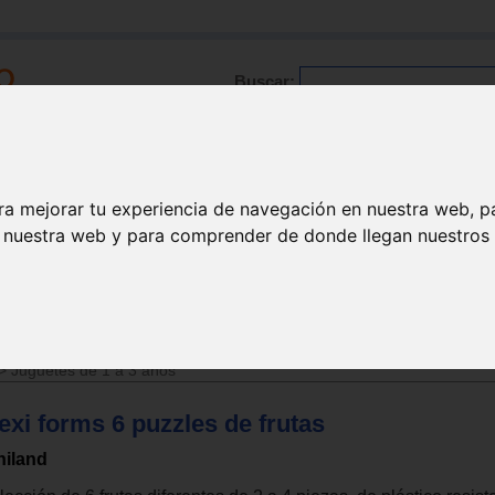
Buscar:
Formación
Directorio
Trabajo
Registro
ra mejorar tu experiencia de navegación en nuestra web, p
n nuestra web y para comprender de donde llegan nuestros v
zzles / Rompecabezas
>
Juguetes de 1 a 3 años
exi forms 6 puzzles de frutas
niland