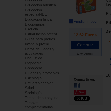
Educación
Col
lav
Educación artística
Educación
Est
especial/NEE
Educación física
Ampliar imagen
Ed
Diccionarios
Escuela
Ar
Estimulación precoz
12.62
Euros
Guías para padres
Infantil y juvenil
Libros de juegos y
actividades
12.04 Dólares*
Lingüística
Logopedia
Pedagogía
Pruebas y protocolos
18
Psicología
Compartir en:
Refuerzo escolar
Salud
Save
Sociología
Temas de autoayuda
Terapias
complementarias