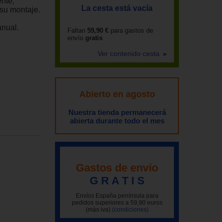
ente,
La cesta está vacía
 su montaje.
anual.
Faltan
59,90 €
para gastos de
envío
gratis
Ver contenido cesta
Abierto en agosto
Nuestra tienda permanecerá
abierta durante todo el mes
Gastos de envío
G R A T I S
Envíos España península para
pedidos superiores a 59,90 euros
(más iva)
(condiciones)