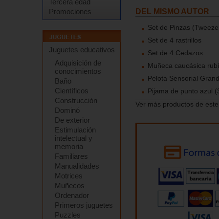
Tercera edad
Promociones
DEL MISMO AUTOR
Set de Pinzas (Tweeze
Set de 4 rastrillos
Juguetes educativos
Set de 4 Cedazos
Adquisición de
Muñeca caucásica rubia
conocimientos
Pelota Sensorial Gran
Baño
Científicos
Pijama de punto azul 
Construcción
Ver más productos de este
Dominó
De exterior
Estimulación
intelectual y
memoria
Familiares
Manualidades
Motrices
Muñecos
Ordenador
Primeros juguetes
Puzzles