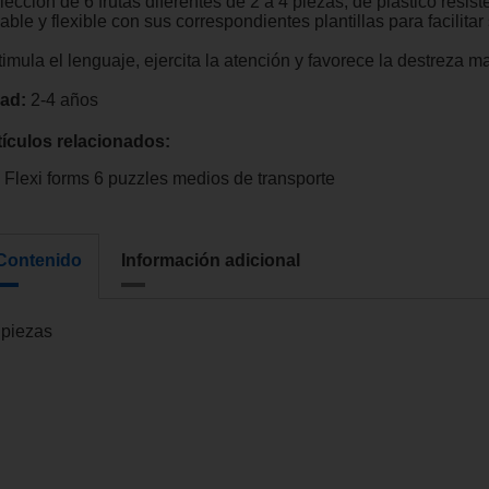
ección de 6 frutas diferentes de 2 a 4 piezas, de plástico resist
able y flexible con sus correspondientes plantillas para facilitar
imula el lenguaje, ejercita la atención y favorece la destreza m
ad:
2-4 años
tículos relacionados:
Flexi forms 6 puzzles medios de transporte
Contenido
Información adicional
 piezas