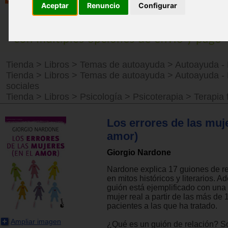
Aceptar
Renuncio
Configurar
Tienda
>
Libros
>
Temas de autoayuda
>
Autoayuda - 
Tienda
>
Libros
>
Temas de autoayuda
>
Autoayuda -
sociales
Tienda
>
Libros
>
Psicología
>
Psicoterapia
>
Terapia 
Los errores de las muje
amor)
Giorgio Nardone
Nardone explica 17 guiones de r
en mitos históricos y literarios. 
guión está ejemplificado con una 
mujer real a partir de las más de 
pacientes a las que ha tratado.
Ampliar imagen
¿Qué es un guión de relación? S