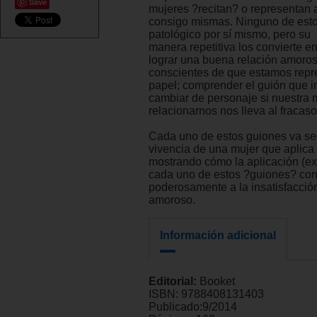
Save
mujeres ?recitan? o representan a
consigo mismas. Ninguno de esto
patológico por sí mismo, pero su
manera repetitiva los convierte en
lograr una buena relación amoro
conscientes de que estamos rep
papel; comprender el guión que i
cambiar de personaje si nuestra
relacionarnos nos lleva al fracaso
Cada uno de estos guiones va se
vivencia de una mujer que aplica 
mostrando cómo la aplicación (e
cada uno de estos ?guiones? con
poderosamente a la insatisfacción
amoroso.
Información adicional
Editorial:
Booket
ISBN:
9788408131403
Publicado:
9/2014