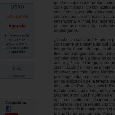
que las mujeres interpretan tanto
LIBRO
consigo mismas. No son actitud
conscientes, se repiten sin darse
6.95
Euros
como respuesta al fracaso o a un
satisfactoria. Al final, las mujere
Agotado
prisioneras de sus propias dinám
autoengaños.
Proporciona tu
email y te
¿Cuál es la solución? El primer p
avisaremos si
consciente una misma de qué gu
vuleve a estar
interpreta. A partir de aquí, lo ideal
disponible:
fluctuando de guión de una mane
complementaria. La clave es com
actuar. ¿Por qué Giorgio Nardone
clasificación? El libro es un ejerc
observación desde fuera. Nardon
7.71 Dólares*
psicólogo italiano por excelenci
por su aplicación de la terapia br
discípulo de Paul Watzlawick. En
tratado a multitud de mujeres, y as
plasmado con sus historias en el 
óptica masculina resulta idónea p
Compartir en:
dinámicas, ya que resulta una vis
Los errores de las mujeres en el
lo que Nardone denomina ?los gu