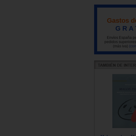
Gastos d
G R A 
Envíos España pe
pedidos superiores
(más iva)
(con