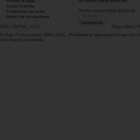
Formas de pago
Ver último boletin publicado
Contacto tienda
Recibe nuestro boletín quincenal.
Condiciones de venta
Política de devoluciones
RSS
|
XHTML
|
CSS
Mapa Web
|
R
© Majo Producciones 2001-2026
- Prohibida la reproducción parcial o t
información mostrada