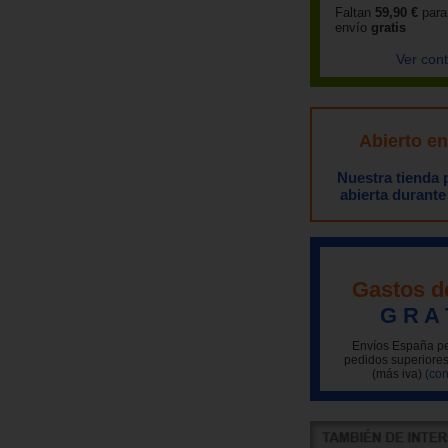
Faltan
59,90 €
para
envío
gratis
Ver con
Abierto e
Nuestra tienda
abierta durante
Gastos d
G R A 
Envíos España pe
pedidos superiores
(más iva)
(con