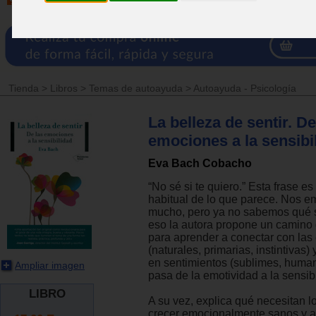
Tienda
>
Libros
>
Temas de autoayuda
>
Autoayuda - Psicología
La belleza de sentir. De
emociones a la sensibi
Eva Bach Cobacho
“No sé si te quiero.” Esta frase 
habitual de lo que parece. Nos 
mucho, pero ya no sabemos qué 
eso la autora propone un camino
para aprender a conectar con la
(naturales, primarias, instintivas)
en sentimientos (sublimes, humano
Ampliar imagen
pasa de la emotividad a la sensibi
LIBRO
A su vez, explica qué necesitan l
crecer emocionalmente sanos y a