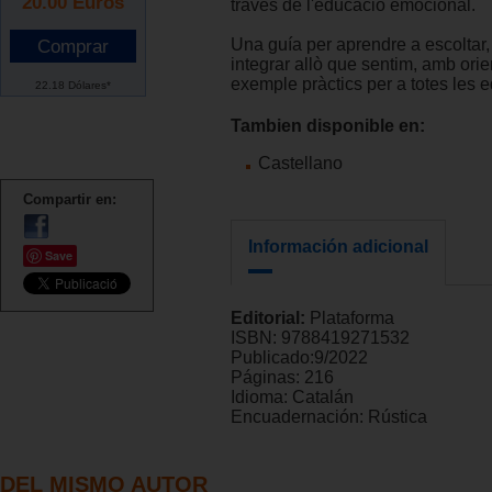
20.00
Euros
través de l'educació emocional.
Una guía per aprendre a escoltar,
integrar allò que sentim, amb orie
exemple pràctics per a totes les e
22.18 Dólares*
Tambien disponible en:
Castellano
Compartir en:
Información adicional
Save
Editorial:
Plataforma
ISBN:
9788419271532
Publicado:
9/2022
Páginas:
216
Idioma:
Catalán
Encuadernación:
Rústica
DEL MISMO AUTOR