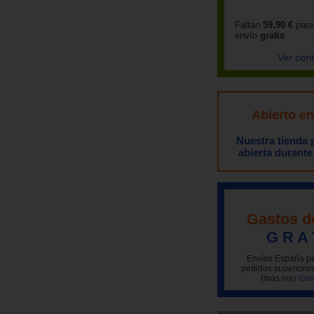
Faltan
59,90 €
para
envío
gratis
Ver con
Abierto e
Nuestra tienda
abierta durante
Gastos d
G R A 
Envíos España pe
pedidos superiores
(más iva)
(con