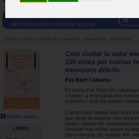
Tienda
>
Libros
>
Temas de autoayuda
>
Autoayuda - Psicología
Com cuidar la salut em
100 eines per calmar l
emocions difícils
Eva Bach Cobacho
Es tracta d'un llibre útil i necess
a sanar i a reconciliar-nos amb no
mateixos i amb les nostres emocio
L'autora ens ofereix una caixa d'
Ampliar imagen
que destil·la saviesa i ens propor
pistes i pautes de coneixement per
LIBRO
conèixer-nos millor i poder acom
cura i atenció, als nostres fills, ne