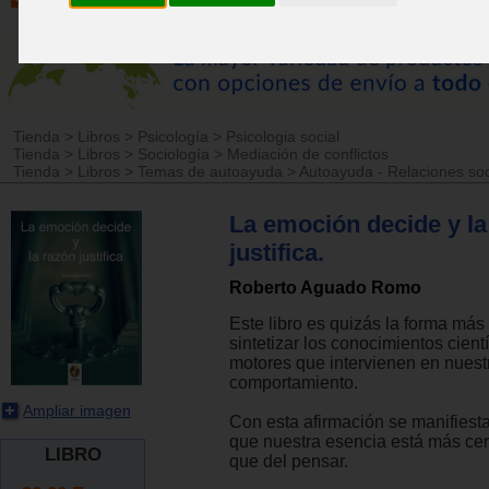
Tienda
>
Libros
>
Psicología
>
Psicologia social
Tienda
>
Libros
>
Sociología
>
Mediación de conflictos
Tienda
>
Libros
>
Temas de autoayuda
>
Autoayuda - Relaciones soc
La emoción decide y la
justifica.
Roberto Aguado Romo
Este libro es quizás la forma más
sintetizar los conocimientos cientí
motores que intervienen en nuest
comportamiento.
Ampliar imagen
Con esta afirmación se manifiest
que nuestra esencia está más cerc
LIBRO
que del pensar.