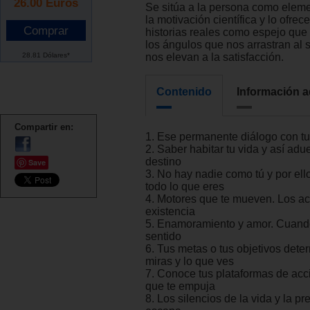
26.00
Euros
Se sitúa a la persona como eleme
la motivación científica y lo ofr
historias reales como espejo que
los ángulos que nos arrastran al s
28.81 Dólares*
nos elevan a la satisfacción.
Contenido
Información a
Compartir en:
1. Ese permanente diálogo con tu
2. Saber habitar tu vida y así adu
destino
Save
3. No hay nadie como tú y por ell
todo lo que eres
4. Motores que te mueven. Los ac
existencia
5. Enamoramiento y amor. Cuando
sentido
6. Tus metas o tus objetivos det
miras y lo que ves
7. Conoce tus plataformas de acc
que te empuja
8. Los silencios de la vida y la p