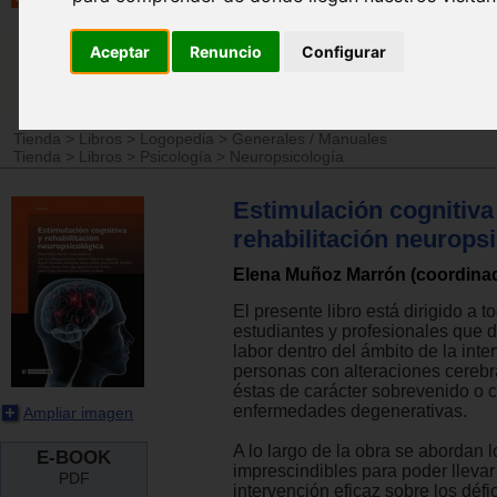
Aceptar
Renuncio
Configurar
Tienda
>
Libros
>
Logopedia
>
Generales / Manuales
Tienda
>
Libros
>
Psicología
>
Neuropsicología
Estimulación cognitiva
rehabilitación neurops
Elena Muñoz Marrón (coordina
El presente libro está dirigido a 
estudiantes y profesionales que d
labor dentro del ámbito de la int
personas con alteraciones cerebr
éstas de carácter sobrevenido o 
enfermedades degenerativas.
Ampliar imagen
A lo largo de la obra se abordan 
E-BOOK
imprescindibles para poder lleva
PDF
intervención eficaz sobre los défic