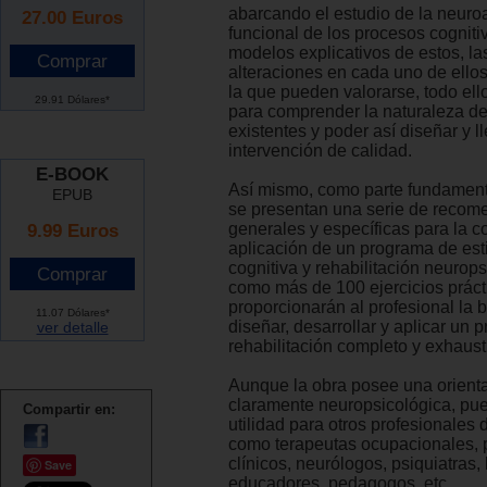
abarcando el estudio de la neur
27.00
Euros
funcional de los procesos cognitiv
modelos explicativos de estos, la
alteraciones en cada uno de ello
la que pueden valorarse, todo el
29.91 Dólares*
para comprender la naturaleza de 
existentes y poder así diseñar y l
intervención de calidad.
E-BOOK
Así mismo, como parte fundament
EPUB
se presentan una serie de reco
9.99 Euros
generales y específicas para la c
aplicación de un programa de es
cognitiva y rehabilitación neurops
como más de 100 ejercicios práct
proporcionarán al profesional la 
11.07 Dólares*
diseñar, desarrollar y aplicar un
ver detalle
rehabilitación completo y exhaust
Aunque la obra posee una orient
claramente neuropsicológica, pue
Compartir en:
utilidad para otros profesionales d
como terapeutas ocupacionales, 
clínicos, neurólogos, psiquiatras,
Save
educadores, pedagogos, etc.