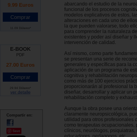
abarcando el estudio de la neur
9.99
Euros
funcional de los procesos cognitiv
modelos explicativos de estos, la
alteraciones en cada uno de ello
la que pueden valorarse, todo el
11.09 Dólares*
para comprender la naturaleza de 
existentes y poder así diseñar y l
intervención de calidad.
E-BOOK
Así mismo, como parte fundament
PDF
se presentan una serie de reco
27.00 Euros
generales y específicas para la c
aplicación de un programa de es
cognitiva y rehabilitación neurops
como más de 100 ejercicios práct
proporcionarán al profesional la 
29.94 Dólares*
diseñar, desarrollar y aplicar un
ver detalle
rehabilitación completo y exhaust
Aunque la obra posee una orient
claramente neuropsicológica, pue
Compartir en:
utilidad para otros profesionales d
como terapeutas ocupacionales, 
clínicos, neurólogos, psiquiatras,
Save
educadores, pedagogos, etc.