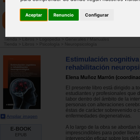
Aceptar
Renuncio
Configurar
Tienda
>
Libros
>
Logopedia
>
Generales / Manuales
Tienda
>
Libros
>
Psicología
>
Neuropsicología
Estimulación cognitiva
rehabilitación neurops
Elena Muñoz Marrón (coordina
El presente libro está dirigido a 
estudiantes y profesionales que d
labor dentro del ámbito de la int
personas con alteraciones cerebr
éstas de carácter sobrevenido o 
enfermedades degenerativas.
Ampliar imagen
A lo largo de la obra se abordan 
E-BOOK
imprescindibles para poder lleva
EPUB
intervención eficaz sobre los défic