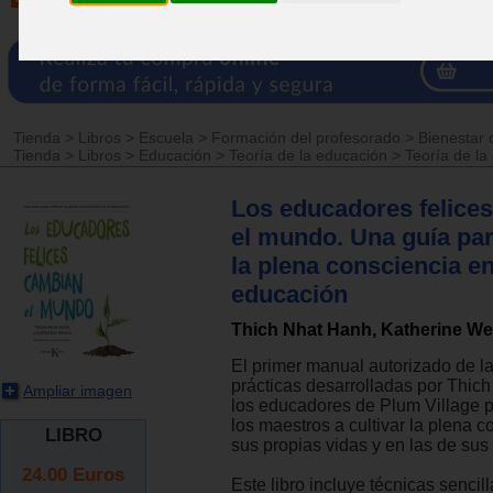
Tienda
>
Libros
>
Escuela
>
Formación del profesorado
>
Bienestar 
Tienda
>
Libros
>
Educación
>
Teoría de la educación
>
Teoría de la
Los educadores felice
el mundo. Una guía par
la plena consciencia en
educación
Thich Nhat Hanh, Katherine We
El primer manual autorizado de 
prácticas desarrolladas por Thic
Ampliar imagen
los educadores de Plum Village 
los maestros a cultivar la plena 
LIBRO
sus propias vidas y en las de su
24.00
Euros
Este libro incluye técnicas sencill