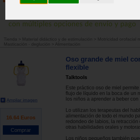
Tienda
>
Material didáctico y de estimulación
>
Motricidad orofacial 
Masticación - deglución
>
Alimentación
Oso grande de miel con
flexible
Talktools
Este práctico oso de miel permite 
flujo de líquido en la boca de un n
los niños a aprender a beber con p
Ampliar imagen
Lo utilizan los terapeutas del hab
alimentación de todo el mundo pa
16.64
Euros
redondeo de labios, la retracción 
otras habilidades orales y motora
Los niños pequeños también pue