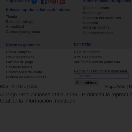
Sobre EspacioLogopédico
Síguenos en:
|
|
|
Quienes somos
Enlaces rápidos a temas de interés
Aviso Legal
Tienda
Colabora con nosotros
Bolsa de trabajo
Contacta
Actualidad
ISSN 2013-0627
Cursos y congresos
Gestionar cookies
Nuestras garantías
BOLETÍN
Cómo comprar
Baja del boletin
Envío de pedidos
Alta en el boletin
Formas de pago
Ver último boletin publicado
Contacto tienda
Recibe nuestro boletín quincenal.
Condiciones de venta
Política de devoluciones
RSS
|
XHTML
|
CSS
Mapa Web
|
R
© Majo Producciones 2001-2026
- Prohibida la reproduc
total de la información mostrada