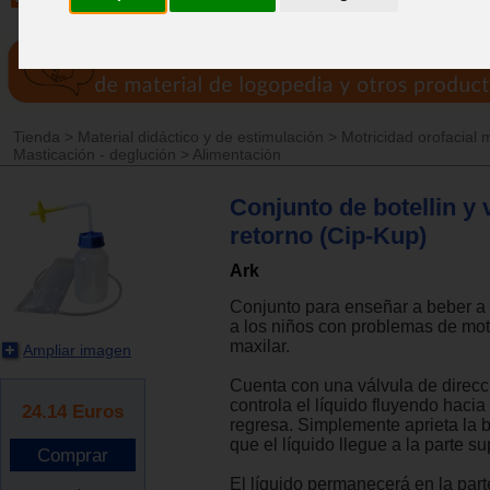
Tienda
>
Material didáctico y de estimulación
>
Motricidad orofacial 
Masticación - deglución
>
Alimentación
Conjunto de botellin y 
retorno (Cip-Kup)
Ark
Conjunto para enseñar a beber a 
a los niños con problemas de mot
maxilar.
Ampliar imagen
Cuenta con una válvula de direcc
controla el líquido fluyendo hacia
24.14
Euros
regresa. Simplemente aprieta la b
que el líquido llegue a la parte su
El líquido permanecerá en la parte