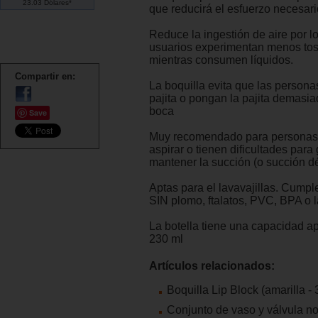
23.03 Dólares*
que reducirá el esfuerzo necesari
Reduce la ingestión de aire por l
usuarios experimentan menos tos 
mientras consumen líquidos.
Compartir en:
La boquilla evita que las person
pajita o pongan la pajita demasia
boca
Save
Muy recomendado para personas 
aspirar o tienen dificultades para
mantener la succión (o succión dé
Aptas para el lavavajillas. Cumpl
SIN plomo, ftalatos, PVC, BPA o l
La botella tiene una capacidad 
230 ml
Artículos relacionados:
Boquilla Lip Block (amarilla - 
Conjunto de vaso y válvula no