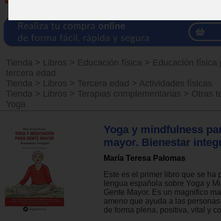
Tienda
>
Libros
>
Educación física
>
Educación física 
tercera edad
Tienda
>
Libros
>
Tercera edad
>
Actividades físicas
Tienda
>
Libros
>
Terapias complementarias
>
Otras t
Yoga
Yoga y mindfulness pa
mayor. Bienestar integ
María Teresa Palomas
Este es el primer libro que se ha
lengua española sobre Yoga y Mi
Gente Mayor. Es un magnifico man
ameno que ayuda a las personas 
de forma plena, positiva, vital y c