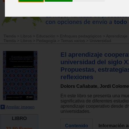
Tienda
>
Libros
>
Educación
>
Enfoques pedagógicos
>
Aprendizaje 
Tienda
>
Libros
>
Pedagogía
>
Temas varios
>
Universidad
El aprendizaje cooperat
universidad del siglo X
Propuestas, estrategia
reflexiones
Dolors Cañabate, Jordi Colome
En este libro se presenta una mu
significativa de diferentes estudio
aprendizaje cooperativo desde d
Ampliar imagen
universidades.
LIBRO
Contenido
Información a
22.50
Euros