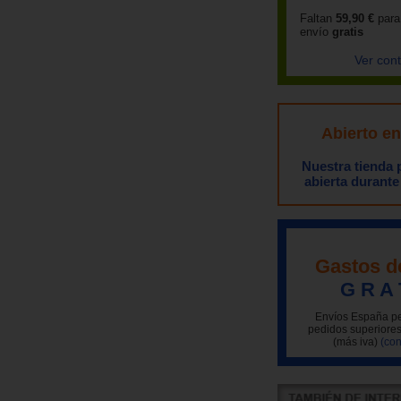
Faltan
59,90 €
para
envío
gratis
Ver con
Abierto e
Nuestra tienda
abierta durante
Gastos d
G R A 
Envíos España pe
pedidos superiores
(más iva)
(con