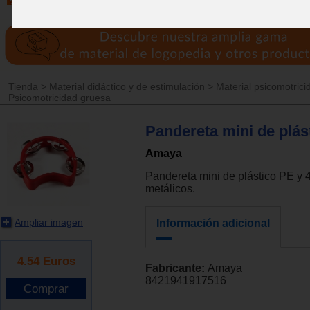
Tienda
>
Material didáctico y de estimulación
>
Material psicomotrici
Psicomotricidad gruesa
Pandereta mini de plás
Amaya
Pandereta mini de plástico PE y 4 
metálicos.
Ampliar imagen
Información adicional
4.54
Euros
Fabricante:
Amaya
8421941917516