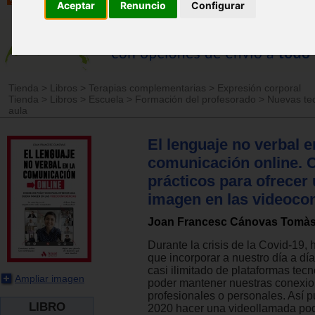
Aceptar
Renuncio
Configurar
Tienda
>
Libros
>
Terapias complementarias
>
Expresión corporal
Tienda
>
Libros
>
Escuela
>
Formación del profesorado
>
Nuevas tec
aula
El lenguaje no verbal e
comunicación online. 
prácticos para ofrecer
imagen en las videoco
Joan Francesc Cánovas Tomà
Durante la crisis de la Covid-19,
que incorporar a nuestro día a d
casi ilimitado de plataformas tec
Ampliar imagen
poder mantener nuestras conexi
profesionales o personales. Así p
LIBRO
2020 hacer una videollamada pod