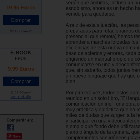
según qué ámbitos, incluso un pu
19.95
Euros
esnobismo, ahora es un hecho ha
venido para quedarse.
A raíz de esta situación, las per
preparadas para relacionarnos d
22.12 Dólares*
presencial que remota) hemos te
aprender a marchas forzadas los 
eficiencias de esta nueva comuni
E-BOOK
base de aciertos y errores, cada 
EPUB
erigiendo un manual propio de c
comunicarse en una videoconferen
9.99 Euros
que, sin saberlo, todos juntos h
un nuevo lenguaje que hay que 
bien.
Por primera vez, todos estos apr
11.09 Dólares*
ver detalle
reunido en un solo libro, "El leng
comunicación online", una obra c
muy práctica y didáctica que da r
miles de dudas que surgen a la h
Compartir en:
y participar en una videoconferen
ejemplo qué fondo debe utilizarse
plano o ángulo de la cámara, qué
Save
complementos son idóneos para s