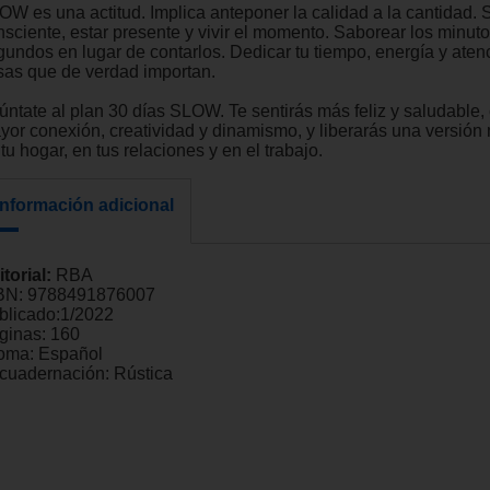
OW es una actitud. Implica anteponer la calidad a la cantidad. 
nsciente, estar presente y vivir el momento. Saborear los minuto
gundos en lugar de contarlos. Dedicar tu tiempo, energía y aten
sas que de verdad importan.
úntate al plan 30 días SLOW. Te sentirás más feliz y saludable,
yor conexión, creatividad y dinamismo, y liberarás una versión m
tu hogar, en tus relaciones y en el trabajo.
Información adicional
itorial:
RBA
BN:
9788491876007
blicado:
1/2022
ginas:
160
ioma:
Español
cuadernación:
Rústica