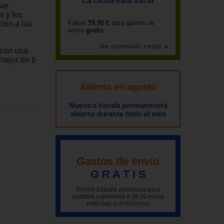
La cesta está vacía
Ser
s y los
Faltan
59,90 €
para gastos de
ción a las
envío
gratis
Ver contenido cesta
 con una
ejor de ti
Abierto en agosto
Nuestra tienda permanecerá
abierta durante todo el mes
Gastos de envío
G R A T I S
Envíos España península para
pedidos superiores a 59,90 euros
(más iva)
(condiciones)