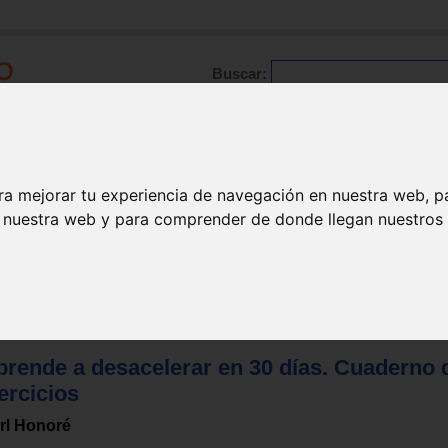
Buscar:
Formación
Directorio
Trabajo
Registro
ra mejorar tu experiencia de navegación en nuestra web, p
n nuestra web y para comprender de donde llegan nuestros v
Salud
prende a desacelerar en 30 días. Cuaderno 
ercicios
rl Honoré