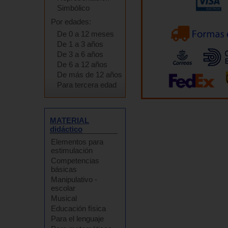
Simbólico
Por edades:
De 0 a 12 meses
De 1 a 3 años
De 3 a 6 años
De 6 a 12 años
De más de 12 años
Para tercera edad
MATERIAL
didáctico
Elementos para
estimulación
Competencias
básicas
Manipulativo -
escolar
Musical
Educación física
Para el lenguaje