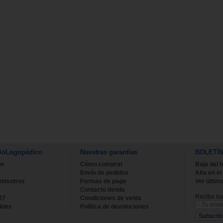
ioLogopédico
Nuestras garantías
BOLETÍ
os
Cómo comprar
Baja del b
Envío de pedidos
Alta en el
 nosotros
Formas de pago
Ver último
Contacto tienda
Recibe nue
27
Condiciones de venta
kies
Política de devoluciones