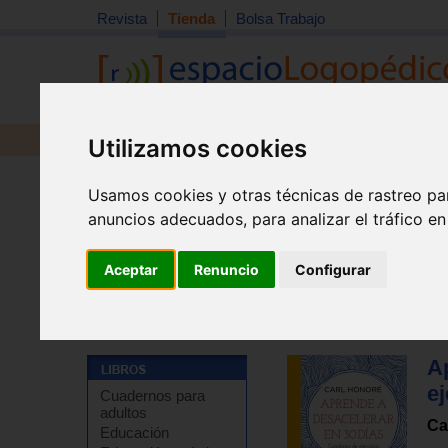
Revista
Tienda
Bolsa Trabajo
Utilizamos cookies
Revista
Libros
Material
Juguetes
Usamos cookies y otras técnicas de rastreo pa
anuncios adecuados, para analizar el tráfico e
Aceptar
Renuncio
Configurar
Tienda
>
Libros
>
Temas de autoayuda
>
Autoayuda - 
A
ej
Cuadernos para
adultos
Ca
Educación