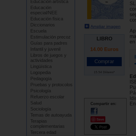
Educación artística
SL
Educación
co
especial/NEE
se
Educación física
co
Diccionarios
Ampliar imagen
Ap
Escuela
ma
Estimulación precoz
LIBRO
en 
Guías para padres
14.00
Euros
Infantil y juvenil
Libros de juegos y
actividades
Lingüística
Logopedia
15.54 Dólares*
Ed
Pedagogía
IS
Pruebas y protocolos
Pu
Psicología
Pá
Refuerzo escolar
Id
Salud
En
Compartir en:
Sociología
Temas de autoayuda
Save
Terapias
complementarias
Tercera edad