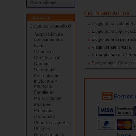
Promociones
DEL MISMO AUTOR
Elogio de la lentitud. 
Juguetes educativos
Elogio de la experienc
Adquisición de
conocimientos
Elogio de la experienc
Baño
Viatjar sense pressa. 
Científicos
Viajar sin prisa. 40 ru
Construcción
Bajo presión. Cómo edu
Dominó
De exterior
Estimulación
intelectual y
memoria
Familiares
Manualidades
Motrices
Muñecos
Ordenador
Primeros juguetes
Puzzles
Representación