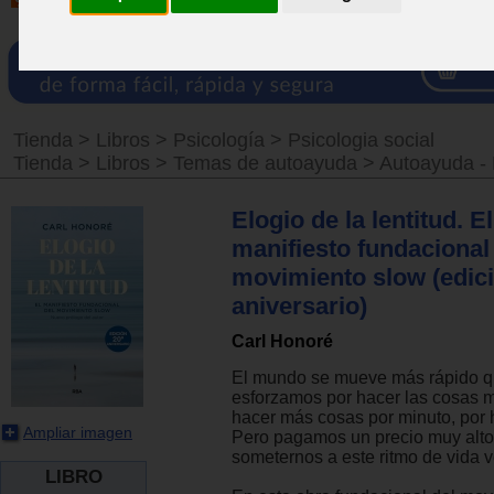
Tienda
>
Libros
>
Psicología
>
Psicologia social
Tienda
>
Libros
>
Temas de autoayuda
>
Autoayuda - 
Elogio de la lentitud. El
manifiesto fundacional
movimiento slow (edici
aniversario)
Carl Honoré
El mundo se mueve más rápido q
esforzamos por hacer las cosas m
hacer más cosas por minuto, por 
Ampliar imagen
Pero pagamos un precio muy alto
someternos a este ritmo de vida v
LIBRO