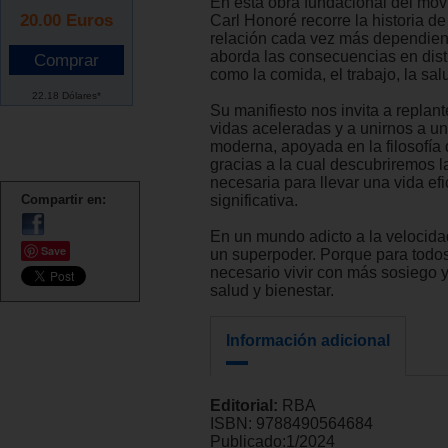
En esta obra fundacional del mov
20.00
Euros
Carl Honoré recorre la historia de
relación cada vez más dependient
aborda las consecuencias en dis
como la comida, el trabajo, la sal
22.18 Dólares*
Su manifiesto nos invita a replan
vidas aceleradas y a unirnos a u
moderna, apoyada en la filosofía d
gracias a la cual descubriremos l
necesaria para llevar una vida efi
Compartir en:
significativa.
En un mundo adicto a la velocidad,
Save
un superpoder. Porque para todos
necesario vivir con más sosiego y
salud y bienestar.
Información adicional
Editorial:
RBA
ISBN:
9788490564684
Publicado:
1/2024