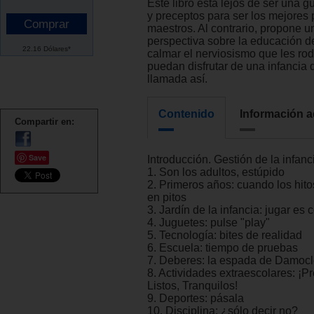
Este libro está lejos de ser una 
y preceptos para ser los mejores 
maestros. Al contrario, propone 
perspectiva sobre la educación d
22.16 Dólares*
calmar el nerviosismo que les ro
puedan disfrutar de una infancia 
llamada así.
Contenido
Información a
Compartir en:
Save
Introducción. Gestión de la infanc
1. Son los adultos, estúpido
2. Primeros años: cuando los hito
en pitos
3. Jardín de la infancia: jugar es
4. Juguetes: pulse "play"
5. Tecnología: bites de realidad
6. Escuela: tiempo de pruebas
7. Deberes: la espada de Damoc
8. Actividades extraescolares: ¡P
Listos, Tranquilos!
9. Deportes: pásala
10. Disciplina: ¿sólo decir no?