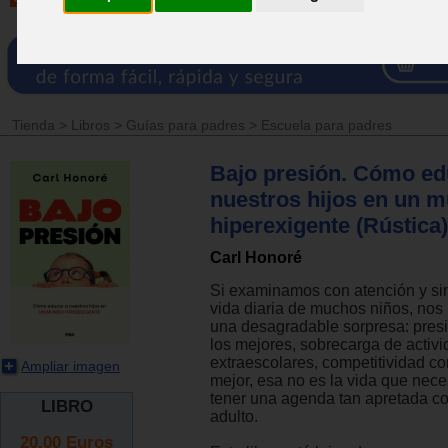
Tienda
>
Libros
>
Guías para padres
>
Escuela para padres
Bajo presión. Cómo ed
nuestros hijos en un 
hiperexigente (Rústica)
Carl Honoré
Si examinamos con atención y sin
vida diaria de muchos niños, nos
una desagradable sorpresa: pres
los mejores, sobrecarga de activ
extraescolares, competitividad c
Ampliar imagen
mejor, esa no es la vida que neces
tener una agenda tan apretada c
LIBRO
adulto.
20.00
Euros