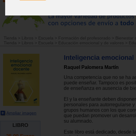
Tienda
>
Libros
>
Escuela
>
Formación del profesorado
>
Bienestar 
Tienda
>
Libros
>
Escuela
>
Educación emocional y de valores
>
Edu
Inteligencia emocional
Raquel Palomera Martín
Una competencia que no se ha ad
puede enseñar. Tampoco es posib
de enseñanza en ausencia de bie
El y la enseñante deben disponer
personales para autorregularse y 
grupos humanos con los que con
Ampliar imagen
que puedan promover un desarroll
su alumnado.
LIBRO
Este libro está dedicado, desde l
25.00
Euros