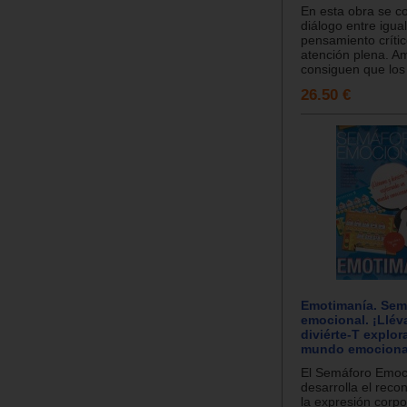
En esta obra se c
diálogo entre igual
pensamiento crític
atención plena. A
consiguen que los 
26.50 €
Emotimanía. Sem
emocional. ¡Llév
diviérte-T explo
mundo emociona
El Semáforo Emoc
desarrolla el reco
la expresión corpo