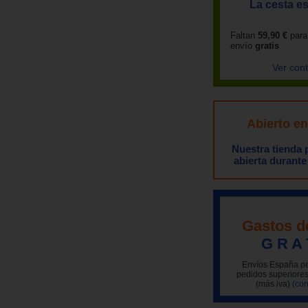
La cesta es
Faltan
59,90 €
para
envío
gratis
Ver con
Abierto e
Nuestra tienda
abierta durante
Gastos d
G R A 
Envíos España pe
pedidos superiores
(más iva)
(con