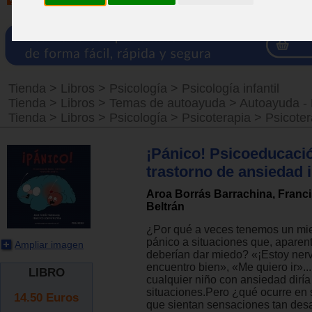
Tienda
>
Libros
>
Psicología
>
Psicología infantil
Tienda
>
Libros
>
Temas de autoayuda
>
Autoayuda - 
Tienda
>
Libros
>
Psicología
>
Psicoterapia
>
Psicoter
¡Pánico! Psicoeducació
trastorno de ansiedad i
Aroa Borrás Barrachina, Franc
Beltrán
¿Por qué a veces tenemos un mie
pánico a situaciones que, aparen
Ampliar imagen
deberían dar miedo? «¡Estoy ner
encuentro bien», «Me quiero ir»...
LIBRO
cualquier niño con ansiedad diría
situaciones.Pero ¿qué ocurre en s
14.50
Euros
que sientan sensaciones tan des