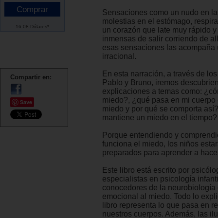
Sensaciones como un nudo en la
molestias en el estómago, respir
16.08 Dólares*
un corazón que late muy rápido 
inmensas de salir corriendo de al
esas sensaciones las acompaña 
irracional.
En esta narración, a través de lo
Compartir en:
Pablo y Bruno, iremos descubrie
explicaciones a temas como: ¿c
miedo?, ¿qué pasa en mi cuerpo 
Save
miedo y por qué se comporta así
mantiene un miedo en el tiempo?
Porque entendiendo y comprend
funciona el miedo, los niños esta
preparados para aprender a hacer
Este libro está escrito por psicól
especialistas en psicología infanti
conocedores de la neurobiología 
emocional al miedo. Todo lo expl
libro representa lo que pasa en r
nuestros cuerpos. Además, las il