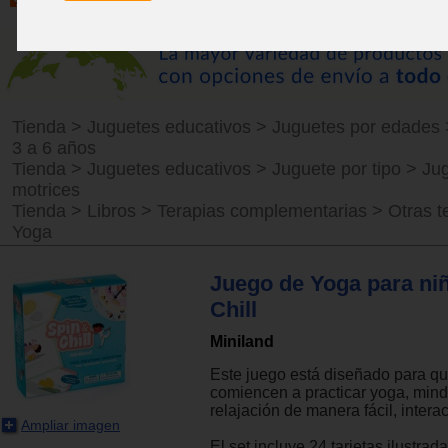
Tienda
>
Juguetes educativos
>
Juguetes por edades
3 a 6 años
Tienda
>
Juguetes educativos
>
Juguete por tipo
>
Ju
motrices
Tienda
>
Libros
>
Terapias complementarias
>
Otras t
Yoga
Juego de Yoga para ni
Chill
Miniland
Este juego está diseñado para qu
comiencen a practicar yoga, mind
relajación de manera fácil, interac
Ampliar imagen
El set incluye 24 tarjetas ilustrad