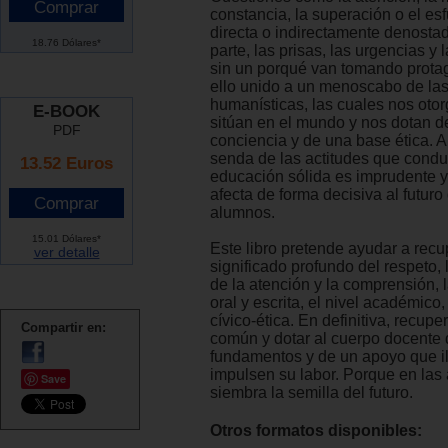
constancia, la superación o el es
directa o indirectamente denosta
18.76 Dólares*
parte, las prisas, las urgencias y 
sin un porqué van tomando prota
ello unido a un menoscabo de las
humanísticas, las cuales nos otorg
E-BOOK
sitúan en el mundo y nos dotan d
PDF
conciencia y de una base ética. 
senda de las actitudes que cond
13.52 Euros
educación sólida es imprudente y 
afecta de forma decisiva al futuro
alumnos.
15.01 Dólares*
Este libro pretende ayudar a recu
ver detalle
significado profundo del respeto, 
de la atención y la comprensión,
oral y escrita, el nivel académico,
cívico-ética. En definitiva, recupe
Compartir en:
común y dotar al cuerpo docente
fundamentos y de un apoyo que i
impulsen su labor. Porque en las
Save
siembra la semilla del futuro.
Otros formatos disponibles: