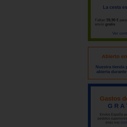
La cesta es
Faltan
59,90 €
para
envío
gratis
Ver con
Abierto e
Nuestra tienda
abierta durante
Gastos d
G R A 
Envíos España pe
pedidos superiores
(más iva)
(con