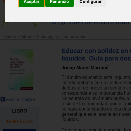
Aceptar
Renuncio
Configurar
Tienda
>
Libros
>
Pedagogía
>
Temas varios
Educar con solidez en
líquidos. Guía para do
Josep Manel Marrasé
El ámbito educativo está inquieto
incertidumbre y en un cierto desá
de buscar de nuevo un sentido c
corresponda a su importancia hum
No se trata de un ámbito-burbuja 
Ampliar imagen
resto de la comunidad, por lo tant
se haya contaminado de esa deso
LIBRO
general que está latente en nues
líquidos.
16.90
Euros
Cuestiones como la atención, la 