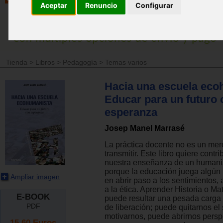
Aceptar
Renuncio
Configurar
Tienda
>
Libros
>
Pedagogía
>
Temas varios
Hacia una escuela eco
Educar para un futuro 
esperanza
Josep Manel Marrasé
La práctica docente no es un mero
transmitir. Este libro quiere contr
nuestra enseñanza de un humani
porque la educación juega algún 
Ampliar imagen
en abrir paso a los sentimientos, a
a la ética. Aprender Historia o M
E-BOOK
puede resultar una pesada carga 
PDF
de liberación; puede quitarnos el
motivarnos, puede abrirnos persp
15.60
Euros