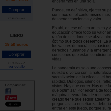
encerrarnos en una sola.
Puede, en definitiva, ejercer su p
sumirnos en el conformismo más 
despertar conciencia y valor.
17.30 Dólares*
Es ahí, en ese núcleo anímico y vi
educación ofrece todo su valor a
LIBRO
razón de ser, donde se alza a otro 
óptimo que todos deseamos. La a
19.50 Euros
los valores democráticos básicos 
derechos humanos y la emergenci
cuestiones que están condiciona
vidas.
21.63 Dólares*
ver detalle
La pandemia es solo una consec
nuestro divorcio con la naturalez
sacralización de la eficacia, el be
rapidez. Diálogos, silencios, refl
Compartir en:
vistos. Hay que correr. Hay que f
que optimizar. Por encima de tod
máquina devoradora de recursos
Save
creado tiene que seguir adelante
preguntas. La enseñanza debería 
entrar en este juego, porque su ra