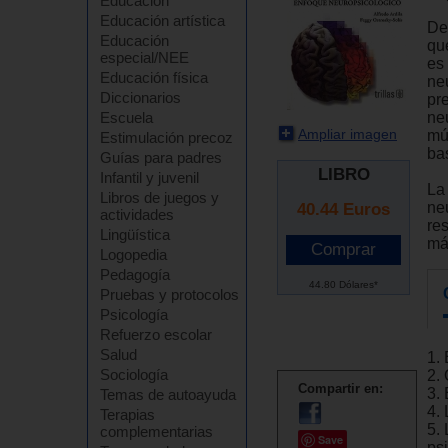
Educación
Educación artística
De
Educación
que
especial/NEE
es
Educación física
ne
Diccionarios
pr
neu
Escuela
Ampliar imagen
múl
Estimulación precoz
ba
Guías para padres
LIBRO
Infantil y juvenil
La 
Libros de juegos y
ne
40.44
Euros
actividades
res
Lingüística
má
Logopedia
Pedagogía
44.80 Dólares*
Pruebas y protocolos
Psicología
Refuerzo escolar
Salud
1.
Sociología
2.
Compartir en:
3. 
Temas de autoayuda
4.
Terapias
5.
complementarias
Save
ps