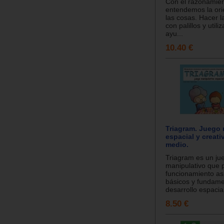
Con el razonamien
entendemos la ori
las cosas. Hacer l
con palillos y util
ayu...
10.40 €
Triagram. Juego 
espacial y creati
medio.
Triagram es un ju
manipulativo que 
funcionamiento a
básicos y fundame
desarrollo espacial
8.50 €