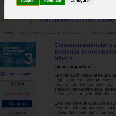
Aceptar
Renuncio
Configurar
Tienda
>
Libros
>
Refuerzo escolar
>
Conceptos temporo-espaciales
Colección estimular y 
Estimular la orientació
Nivel 3.
Jesús Jarque García
Ampliar imagen
La orientación espacial es una c
cognitiva que no siempre es esti
LIBRO
desarrollada de manera sistemáti
embargo, es decisiva en el aprend
17.50
Euros
lectura, escritura y habilidades m
Este libro sirve de ayuda para qu
desarrollen la orientación espacia
actividades como identificar dibu
19.41 Dólares*