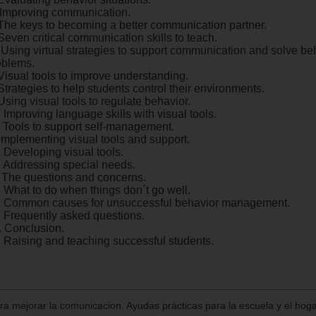
I. Improving communication.
 The keys to becoming a better communication partner.
Seven critical communication skills to teach.
. Using virtual strategies to support communication and solve be
oblems.
 Visual tools to improve understanding.
Strategies to help students control their environments.
Using visual tools to regulate behavior.
 Improving language skills with visual tools.
. Tools to support self-management.
 Implementing visual tools and support.
 Developing visual tools.
. Addressing special needs.
. The questions and concerns.
. What to do when things don´t go well.
. Common causes for unsuccessful behavior management.
. Frequently asked questions.
. Conclusion.
. Raising and teaching successful students.
ara mejorar la comunicacion. Ayudas prácticas para la escuela y el hoga