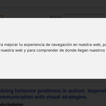
Buscar:
Formación
Directorio
Trabajo
Registro
ra mejorar tu experiencia de navegación en nuestra web, p
n nuestra web y para comprender de donde llegan nuestros v
/ Asperger
olving behavior problems in autism. Improv
ommunication with visual strategies.
nda Hodgdon