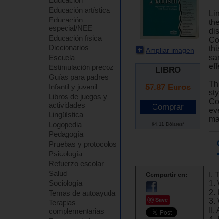
Educación
Educación artística
Li
Educación
th
especial/NEE
di
Educación física
Co
Diccionarios
thi
Ampliar imagen
sa
Escuela
eff
Estimulación precoz
LIBRO
Guías para padres
Thi
57.87
Euros
Infantil y juvenil
sty
Libros de juegos y
Co
actividades
ev
Lingüística
ma
Logopedia
64.11 Dólares*
Pedagogía
Pruebas y protocolos
Psicología
Refuerzo escolar
Salud
I.
Compartir en:
Sociología
1.
2.
Temas de autoayuda
Save
3. 
Terapias
II
complementarias
4. 