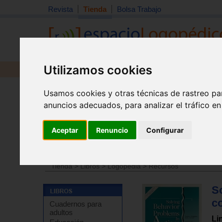
Revista
Tienda
Bolsa Trabajo
Utilizamos cookies
Revista
Libros
Material
Juguetes
Usamos cookies y otras técnicas de rastreo pa
anuncios adecuados, para analizar el tráfico e
Aceptar
Renuncio
Configurar
Tienda
>
Libros
>
Educación especial / NEE
>
Autismo 
Tienda
>
Libros
>
Logopedia
>
Recursos
S
c
Cuadernos para
adultos
Li