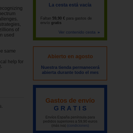
La cesta está vacía
recognizing
spectrum
Faltan
59,90 €
para gastos de
allenges.
envío
gratis
trategies,
illions of
Ver contenido cesta
en used
the same
Abierto en agosto
cal help for
-
Nuestra tienda permanecerá
abierta durante todo el mes
Gastos de envío
s.
G R A T I S
Envíos España península para
pedidos superiores a 59,90 euros
(más iva)
(condiciones)