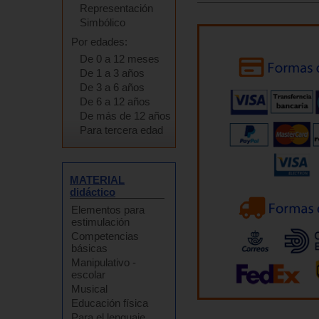
Representación
Simbólico
Por edades:
De 0 a 12 meses
De 1 a 3 años
De 3 a 6 años
De 6 a 12 años
De más de 12 años
Para tercera edad
MATERIAL
didáctico
Elementos para
estimulación
Competencias
básicas
Manipulativo -
escolar
Musical
Educación física
Para el lenguaje