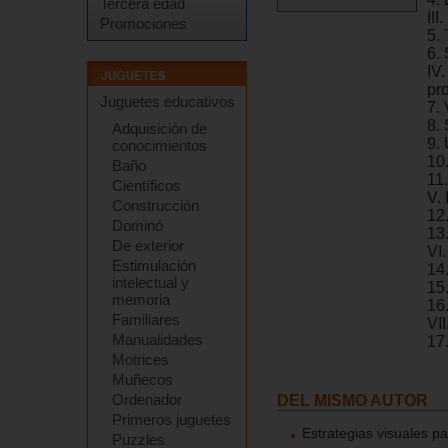
Tercera edad
II
Promociones
5.
6. 
IV
pr
Juguetes educativos
7.
8. 
Adquisición de
9. 
conocimientos
10.
Baño
11
Científicos
V.
Construcción
12.
Dominó
13
De exterior
VI
Estimulación
14
intelectual y
15
memoria
16
Familiares
VII
Manualidades
17
Motrices
Muñecos
Ordenador
DEL MISMO AUTOR
Primeros juguetes
Estrategias visuales p
Puzzles