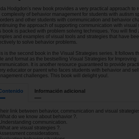
nda Hodgdon's new book provides a very practical approach to 
e complexity of behavior management for students with autism 
sorders and other students with communication and behavior ch
ntinuing the approach of supporting communication with visual s
s book is packed with problem solving techniques. You will find z
mples and examples of visual tools and strategies that have be
ectively to solve behavior problems.
s is the second book in the Visual Strategies series. It follows 
le and format as the bestselling Visual Strategies for Improving
mmunication. It is another resource guaranteed to provide practi
ery educator or parent who faces students with behavior and self
nagement challenges. This book will delight you!.
Contenido
Información adicional
 Their link between behavior, communication and visual strategie
 What do we know about behavior ?.
 Understanding communication.
What are visual strategies ?.
. Assessment considerations.
Evaluating behavior situations.