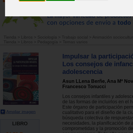
Tienda
>
Libros
>
Sociología
>
Trabajo social
>
Animación sociocultur
Tienda
>
Libros
>
Pedagogía
>
Temas varios
Impulsar la participació
Los consejos de infanc
adolescencia
Asun LLena Berñe, Ana Mª Nov
Francesco Tonucci
Los consejos infantiles y adoles
de las formas de incluirlos en el h
Este órgano de participación perm
Ampliar imagen
cualitativo para el diseño de la ci
búsqueda colectiva de respuestas
necesidades, la planificación de
LIBRO
comprometidas y la promoción de