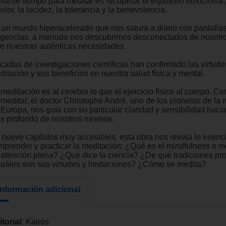
marse tiempo para meditar es recuperar el equilibrio emocional,
erior, la lucidez, la tolerancia y la benevolencia.
 un mundo hiperacelerado que nos satura a diario con pantallas
igencias, a menudo nos descubrimos desconectados de nosotr
de nuestras auténticas necesidades.
cadas de investigaciones científicas han confirmado las virtude
itación y sus beneficios en nuestra salud física y mental.
meditación es al cerebro lo que el ejercicio físico al cuerpo. C
 meditar, el doctor Christophe André, uno de los pioneros de la 
Europa, nos guía con su particular claridad y sensibilidad hacia
s profundo de nosotros mismos.
 nueve capítulos muy accesibles, esta obra nos revela lo esenci
mprender y practicar la meditación: ¿Qué es el mindfulness o m
 atención plena? ¿Qué dice la ciencia? ¿De qué tradiciones p
uáles son sus virtudes y limitaciones? ¿Cómo se medita?
Información adicional
itorial:
Kairós