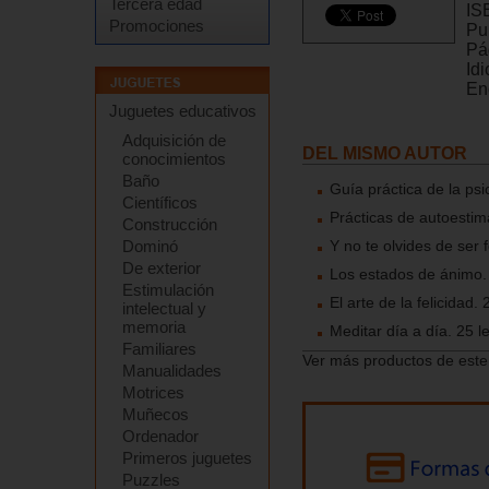
Tercera edad
IS
Promociones
Pu
Pá
Id
En
Juguetes educativos
Adquisición de
DEL MISMO AUTOR
conocimientos
Baño
Guía práctica de la psi
Científicos
Prácticas de autoestim
Construcción
Dominó
Y no te olvides de ser 
De exterior
Los estados de ánimo. 
Estimulación
El arte de la felicidad.
intelectual y
memoria
Meditar día a día. 25 l
Familiares
Ver más productos de este
Manualidades
Motrices
Muñecos
Ordenador
Primeros juguetes
Puzzles