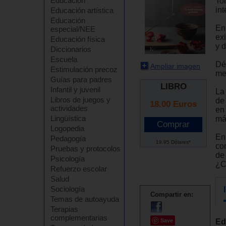
Educación
To
int
Educación artística
Educación
En
especial/NEE
ex
Educación física
y 
Diccionarios
Escuela
Dé
Ampliar imagen
Estimulación precoz
med
Guías para padres
LIBRO
Infantil y juvenil
La 
Libros de juegos y
de
18.00
Euros
actividades
en 
Lingüística
má
Logopedia
En
Pedagogía
19.95 Dólares*
co
Pruebas y protocolos
de
Psicología
¿C
Refuerzo escolar
Salud
Sociología
Compartir en:
Temas de autoayuda
Terapias
complementarias
Save
Ed