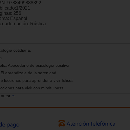
BN:
9788499888392
blicado:
1/2021
ginas:
256
ioma:
Español
cuadernación:
Rústica
cología cotidiana.
a
feliz. Abecedario de psicología positiva
El aprendizaje de la serenidad
 25 lecciones para aprender a vivir felices
ecciones para vivir con mindfulness
 autor