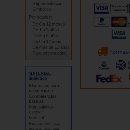
Representación
Simbólico
Por edades:
De 0 a 12 meses
De 1 a 3 años
De 3 a 6 años
De 6 a 12 años
De más de 12 años
Para tercera edad
MATERIAL
didáctico
Elementos para
estimulación
Competencias
básicas
Manipulativo -
escolar
Musical
Educación física
Para el lenguaje