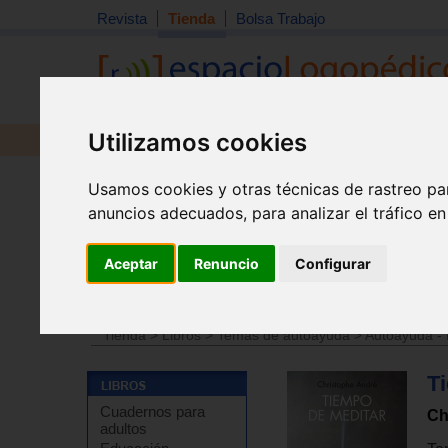
Revista
Tienda
Bolsa Trabajo
Utilizamos cookies
Revista
Libros
Material
Juguetes
Usamos cookies y otras técnicas de rastreo pa
anuncios adecuados, para analizar el tráfico e
Aceptar
Renuncio
Configurar
Tienda
>
Libros
>
Terapias complementarias
>
Medita
Tienda
>
Libros
>
Temas de autoayuda
>
Autoayuda - 
T
Cuadernos para
Ch
adultos