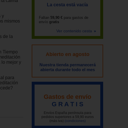
 la calma
La cesta está vacía
 y
Faltan
59,90 €
para gastos de
os mismos
envío
gratis
Ver contenido cesta
s de la
on Tiempo
Abierto en agosto
meditación
 lo mejor y
Nuestra tienda permanecerá
abierta durante todo el mes
al para
editación
rocede?
Gastos de envío
G R A T I S
Envíos España península para
pedidos superiores a 59,90 euros
(más iva)
(condiciones)