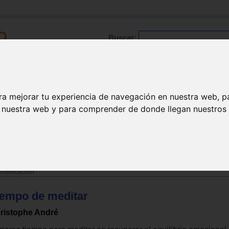
Buscar:
Formación
Directorio
Trabajo
Registro
ra mejorar tu experiencia de navegación en nuestra web, p
n nuestra web y para comprender de donde llegan nuestros v
ción
Meditación
iempo de meditar
ristophe André