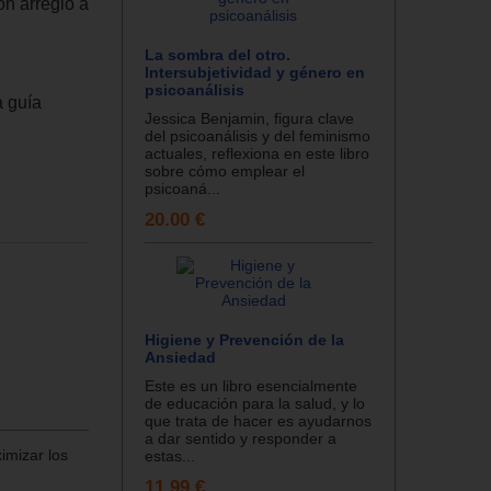
on arreglo a
La sombra del otro.
Intersubjetividad y género en
psicoanálisis
a guía
Jessica Benjamin, figura clave
del psicoanálisis y del feminismo
actuales, reflexiona en este libro
sobre cómo emplear el
psicoaná...
20.00 €
Higiene y Prevención de la
Ansiedad
Este es un libro esencialmente
de educación para la salud, y lo
que trata de hacer es ayudarnos
a dar sentido y responder a
imizar los
estas...
11.99 €