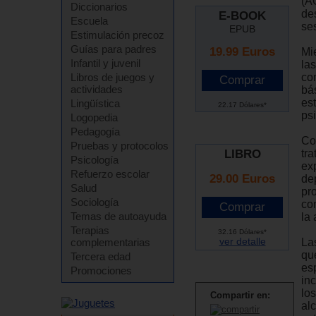
(A
Diccionarios
de
E-BOOK
Escuela
ses
EPUB
Estimulación precoz
Guías para padres
19.99
Euros
Mi
Infantil y juvenil
la
co
Libros de juegos y
actividades
bá
est
Lingüística
22.17 Dólares*
ps
Logopedia
Pedagogía
Co
Pruebas y protocolos
LIBRO
tr
Psicología
ex
Refuerzo escolar
29.00 Euros
de
Salud
pr
Sociología
co
Temas de autoayuda
la
Terapias
32.16 Dólares*
ver detalle
Las
complementarias
qu
Tercera edad
esp
Promociones
in
lo
Compartir en:
al