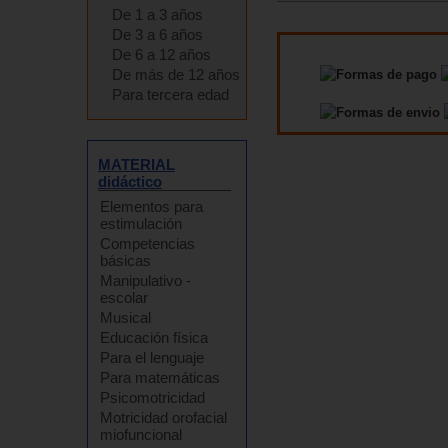
De 1 a 3 años
De 3 a 6 años
De 6 a 12 años
De más de 12 años
Para tercera edad
MATERIAL
didáctico
Elementos para
estimulación
Competencias
básicas
Manipulativo -
escolar
Musical
Educación física
Para el lenguaje
Para matemáticas
Psicomotricidad
Motricidad orofacial
miofuncional