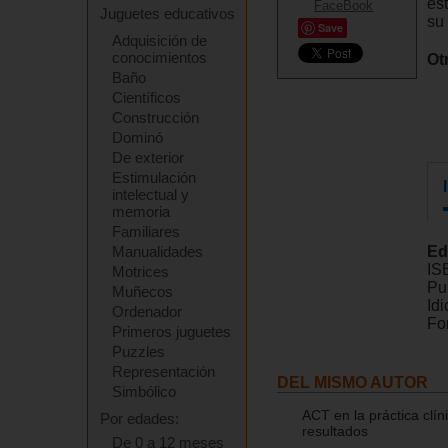
es
Juguetes educativos
su 
Save
Adquisición de
conocimientos
Ot
Baño
Científicos
Construcción
Dominó
De exterior
Estimulación
intelectual y
memoria
Familiares
Manualidades
Ed
IS
Motrices
Pu
Muñecos
Id
Ordenador
Fo
Primeros juguetes
Puzzles
Representación
DEL MISMO AUTOR
Simbólico
ACT en la práctica clí
Por edades:
resultados
De 0 a 12 meses