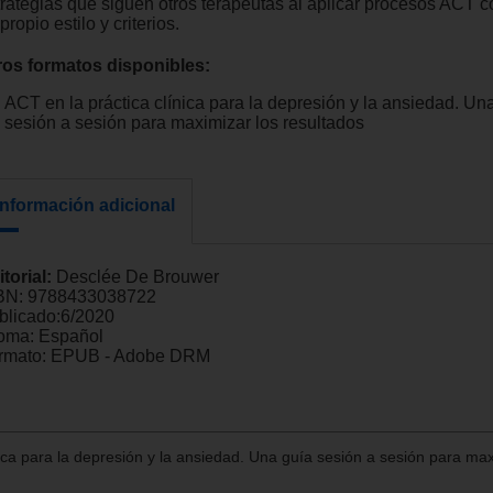
trategias que siguen otros terapeutas al aplicar procesos ACT c
propio estilo y criterios.
ros formatos disponibles:
ACT en la práctica clínica para la depresión y la ansiedad. Un
sesión a sesión para maximizar los resultados
Información adicional
itorial:
Desclée De Brouwer
BN:
9788433038722
blicado:
6/2020
ioma:
Español
rmato:
EPUB - Adobe DRM
nica para la depresión y la ansiedad. Una guía sesión a sesión para max