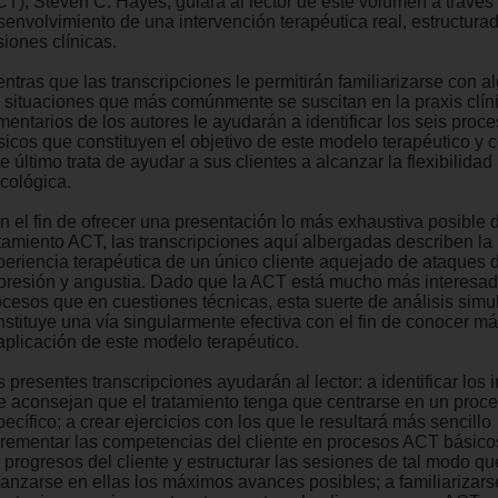
CT), Steven C. Hayes, guiará al lector de este volumen a través
senvolvimiento de una intervención terapéutica real, estructura
iones clínicas.
entras que las transcripciones le permitirán familiarizarse con 
s situaciones que más comúnmente se suscitan en la praxis clíni
mentarios de los autores le ayudarán a identificar los seis proc
sicos que constituyen el objetivo de este modelo terapéutico y 
e último trata de ayudar a sus clientes a alcanzar la flexibilidad
icológica.
n el fin de ofrecer una presentación lo más exhaustiva posible 
atamiento ACT, las transcripciones aquí albergadas describen la
periencia terapéutica de un único cliente aquejado de ataques d
presión y angustia. Dado que la ACT está mucho más interesa
ocesos que en cuestiones técnicas, esta suerte de análisis simu
nstituye una vía singularmente efectiva con el fin de conocer m
 aplicación de este modelo terapéutico.
 presentes transcripciones ayudarán al lector: a identificar los
e aconsejan que el tratamiento tenga que centrarse en un proc
ecífico; a crear ejercicios con los que le resultará más sencillo
crementar las competencias del cliente en procesos ACT básicos
s progresos del cliente y estructurar las sesiones de tal modo 
canzarse en ellas los máximos avances posibles; a familiarizars