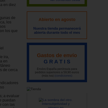
 del
da en diez
algunas de
Abierto en agosto
ca, los
esos
Nuestra tienda permanecerá
con los que
abierta durante todo el mes
del
Gastos de envío
e ira,
G R A T I S
da en
ltáneo
Envíos España península para
ás de cerca
pedidos superiores a 59,90 euros
(más iva)
(condiciones)
 indicadores
eso
; a evaluar
que puedan
e con las