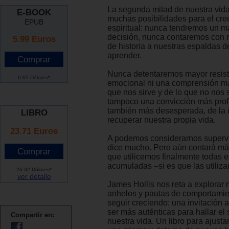
La segunda mitad de nuestra vida
E-BOOK
muchas posibilidades para el cre
EPUB
espiritual: nunca tendremos un m
decisión, nunca contaremos con 
5.99
Euros
de historia a nuestras espaldas d
aprender.
Nunca detentaremos mayor resis
6.65 Dólares*
emocional ni una comprensión má
que nos sirve y de lo que no nos s
tampoco una convicción más prof
también más desesperada, de la 
LIBRO
recuperar nuestra propia vida.
23.71 Euros
A podemos considerarnos supervi
dice mucho. Pero aún contará más
que utilicemos finalmente todas 
acumuladas –si es que las utiliza
26.32 Dólares*
ver detalle
James Hollis nos reta a explorar 
anhelos y pautas de comportamie
seguir creciendo; una invitación 
ser más auténticas para hallar el 
Compartir en:
nuestra vida. Un libro para ajusta