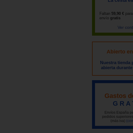
La cesta es
Faltan
59,90 €
para
envío
gratis
Ver con
Abierto e
Nuestra tienda
abierta durante
Gastos d
G R A 
Envíos España pe
pedidos superiores
(más iva)
(con