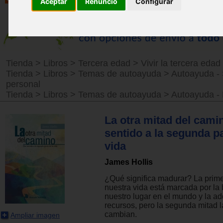
Aceptar
Renuncio
Configurar
Tienda
>
Libros
>
Tercera edad
>
Vivir la tercera edad
Tienda
>
Libros
>
Temas de autoayuda
>
Autoayuda -
personal
Tienda
>
Libros
>
Temas de autoayuda
>
Autoayuda - 
La otra mitad del cami
sentido a la segunda pa
vida
James Hollis
¿Qué significa madurar? La prim
nuestra vida está marcada por l
nuestro lugar en el mundo y la ad
recursos, pero la segunda mitad l
cambian.
Ampliar imagen