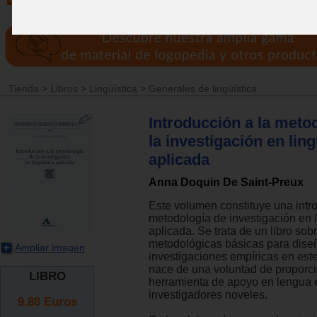
Tienda
>
Libros
>
Lingüística
>
Generales de lingüística
Introducción a la meto
la investigación en ling
aplicada
Anna Doquin De Saint-Preux
Este volumen constituye una intr
metodología de investigación en l
aplicada. Se trata de un libro sob
metodológicas básicas para dise
Ampliar imagen
investigaciones empíricas en es
nace de una voluntad de proporc
LIBRO
herramienta de apoyo en lengua 
investigadores noveles.
9.88
Euros