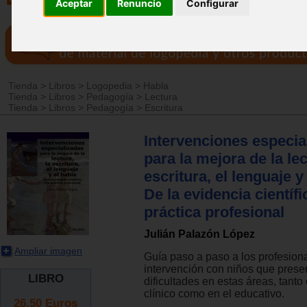
Aceptar
Renuncio
Configurar
Tienda
>
Libros
>
Logopedia
>
Habla
Tienda
>
Libros
>
Pedagogía
>
Lectura
Tienda
>
Libros
>
Pedagogía
>
Escritura
Intervenciones especia
para la mejora de la lec
escritura, el lenguaje y
De la evidencia científi
práctica profesional
Julián Palazón López
Ampliar imagen
Guía paso a paso a los profesiona
intervención con niños que prese
LIBRO
dificultades en estas áreas, tanto
clínico como en el educativo.
26.50
Euros