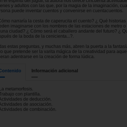
 el espíritu del juglar, la autora nos ofrece cincuenta actividad
venes y adultos con las que, por la magia de la imaginación, cua
rsona puede inventar cuentos y convenirse en cuentacuentos.
Cómo narraría la cesta de caperucita el cuento? ¿ Qué historias
eden imaginarse con los nombres de las estaciones de metro o
 una ciudad? ¿ Cómo será el caballero andante del futuro? ¿ Q
spués de la boda de la cenicienta...?.
das estas preguntas, y muchas más, abren la puerta a la fantasí
ro que pretende ser la varita mágica de la creatividad para aque
ieran adentrarse en la creación de forma lúdica.
Contenido
Información adicional
 La metamorfosis.
Trabajo con plantilla.
 Actividades de deducción.
 Actividades de asociación.
 Actividades de combinación.