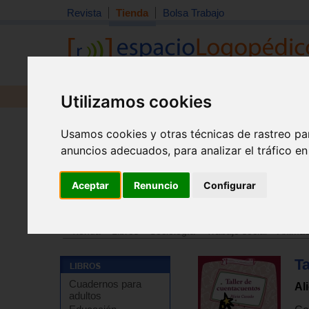
Revista
Tienda
Bolsa Trabajo
Utilizamos cookies
Revista
Libros
Material
Juguetes
Usamos cookies y otras técnicas de rastreo pa
anuncios adecuados, para analizar el tráfico e
Aceptar
Renuncio
Configurar
Tienda
>
Libros
>
Pedagogía
>
Lectura
>
Fomento de l
Tienda
>
Libros
>
Sociología
>
Trabajo social
>
Animaci
T
Cuadernos para
Al
adultos