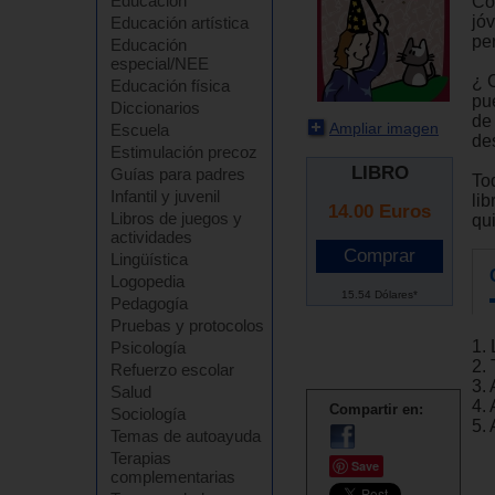
Educación
Con
jó
Educación artística
pe
Educación
especial/NEE
¿ 
Educación física
pu
Diccionarios
de
Ampliar imagen
Escuela
de
Estimulación precoz
LIBRO
Guías para padres
To
Infantil y juvenil
lib
14.00
Euros
Libros de juegos y
qu
actividades
Lingüística
Logopedia
15.54 Dólares*
Pedagogía
Pruebas y protocolos
1.
Psicología
2. 
Refuerzo escolar
3.
Salud
4.
Compartir en:
Sociología
5.
Temas de autoayuda
Terapias
Save
complementarias