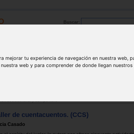
Buscar:
Formación
Directorio
Trabajo
Registro
ra mejorar tu experiencia de navegación en nuestra web, p
n nuestra web y para comprender de donde llegan nuestros v
a lectura
ón sociocultural y tiempo libre
aller de cuentacuentos. (CCS)
icia Casado