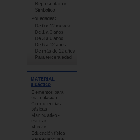
Representación
Simbólico
Por edades:
De 0 a 12 meses
De 1 a 3 años
De 3 a 6 años
De 6 a 12 años
De más de 12 años
Para tercera edad
MATERIAL
didáctico
Elementos para
estimulación
Competencias
básicas
Manipulativo -
escolar
Musical
Educación física
Para el lenguaje