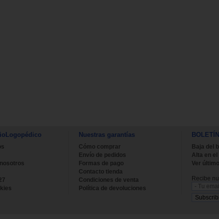
ioLogopédico
Nuestras garantías
BOLETÍ
os
Cómo comprar
Baja del b
Envío de pedidos
Alta en el
 nosotros
Formas de pago
Ver último
Contacto tienda
Recibe nue
27
Condiciones de venta
kies
Política de devoluciones