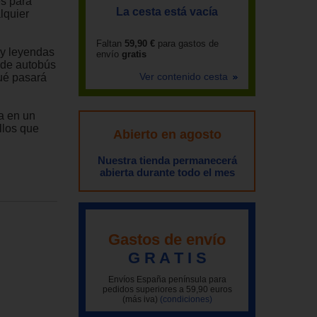
es para
La cesta está vacía
lquier
Faltan
59,90 €
para gastos de
 y leyendas
envío
gratis
 de autobús
Ver contenido cesta
ué pasará
a en un
llos que
Abierto en agosto
Nuestra tienda permanecerá
abierta durante todo el mes
Gastos de envío
G R A T I S
Envíos España península para
pedidos superiores a 59,90 euros
(más iva)
(condiciones)