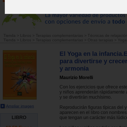
Tienda
>
Libros
>
Terapias complementarias
>
Técnicas de relajació
Tienda
>
Libros
>
Terapias complementarias
>
Otras terapias
>
Yoga
El Yoga en la infancia.
para divertirse y crece
y armonía
Maurizio Morelli
Con los ejercicios que ofrece este
y niños aprenderán rápidamente a
y se divertirán muchísimo.
Ampliar imagen
Reproducirán figuras típicas del 
aparecen en el libro con nombres 
LIBRO
que tengan un carácter más lúdic