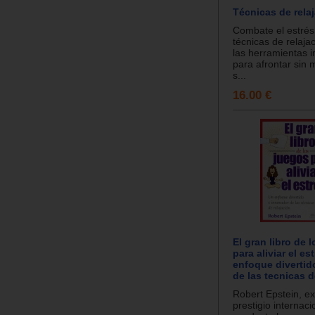
Técnicas de rela
Combate el estrés 
técnicas de relaja
las herramientas i
para afrontar sin 
s...
16.00 €
El gran libro de 
para aliviar el es
enfoque divertid
de las tecnicas d
Robert Epstein, e
prestigio internaci