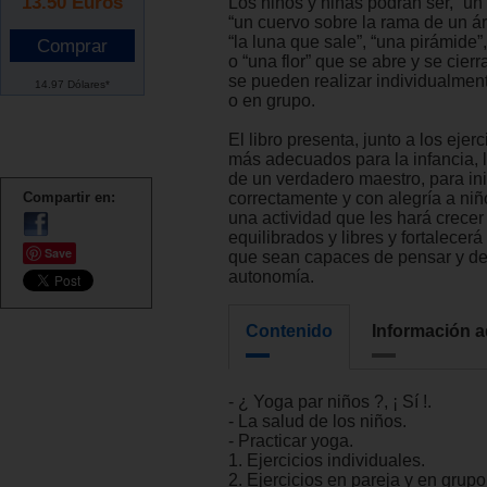
13.50
Euros
Los niños y niñas podrán ser, “un
“un cuervo sobre la rama de un ár
“la luna que sale”, “una pirámide”, 
o “una flor” que se abre y se cierr
se pueden realizar individualment
14.97 Dólares*
o en grupo.
El libro presenta, junto a los ejer
más adecuados para la infancia, 
de un verdadero maestro, para ini
Compartir en:
correctamente y con alegría a niñ
una actividad que les hará crecer
equilibrados y libres y fortalecer
Save
que sean capaces de pensar y de
autonomía.
Contenido
Información a
- ¿ Yoga par niños ?, ¡ Sí !.
- La salud de los niños.
- Practicar yoga.
1. Ejercicios individuales.
2. Ejercicios en pareja y en grupo