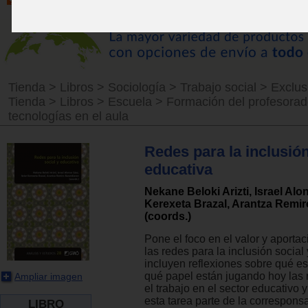
Tienda
>
Libros
>
Sociología
>
Trabajo social
>
Exclus
Tienda
>
Libros
>
Escuela
>
Formación del profesora
tecnologías en el aula
Redes para la inclusión
educativa
Nekane Beloki Arizti, Israel Alon
Kerexeta Brazal, Arantza Remi
(coords.)
Pone el foco en el valor y aporta
las redes para la inclusión social
incluyen reflexiones sobre qué es 
qué papel están jugando hoy las 
Ampliar imagen
el trabajo en el sector educativo 
esta tarea parte de la correspons
LIBRO